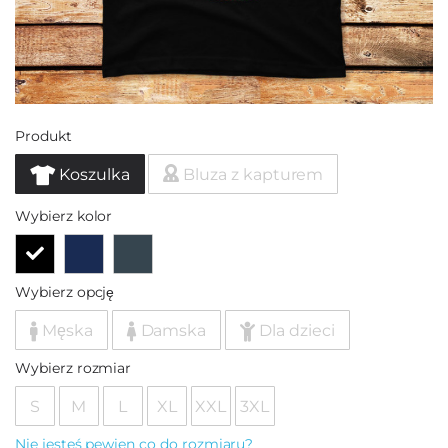
Produkt
Koszulka
Bluza z kapturem
Wybierz kolor
Wybierz opcję
Męska
Damska
Dla dzieci
Wybierz rozmiar
S
M
L
XL
XXL
3XL
Nie jesteś pewien co do rozmiaru?