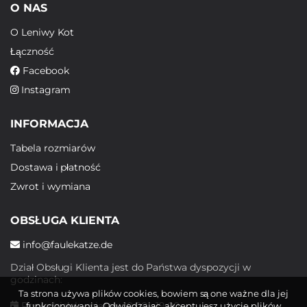
O NAS
O Leniwy Kot
Łączność
Facebook
Instagram
INFORMACJA
Tabela rozmiarów
Dostawa i płatność
Zwrot i wymiana
OBSŁUGA KLIENTA
info@faulekatze.de
Dział Obsługi Klienta jest do Państwa dyspozycji w
godzinach:
Ta strona używa plików cookies, bowiem są one ważne dla jej
Poniedziałek - piątek: 10:00 - 19:00
funkcjonowania. Odwiedzając, akceptujesz użycie plików