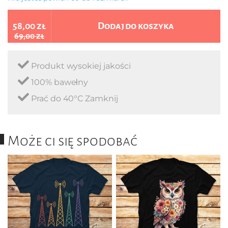
58,00 zł
Dodaj do koszyka
69,00 zł
Produkt wysokiej jakości
100% bawełny
Prać do 40°C Zamknij
Może ci się spodobać