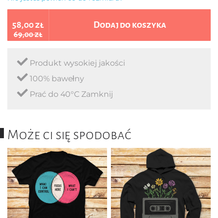
58,00 zł
Dodaj do koszyka
69,00 zł
Produkt wysokiej jakości
100% bawełny
Prać do 40°C Zamknij
Może ci się spodobać