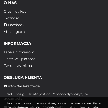
O NAS
O Leniwy Kot
Łączność
Facebook
Instagram
INFORMACJA
Tabela rozmiarów
Dostawa i płatność
Zwrot i wymiana
OBSŁUGA KLIENTA
info@faulekatze.de
Dział Obsługi Klienta jest do Państwa dyspozycji w
godzinach:
Ta strona używa plików cookies, bowiem są one ważne dla jej
Poniedziałek - piątek: 10:00 - 19:00
funkcjonowania. Odwiedzając, akceptujesz użycie plików