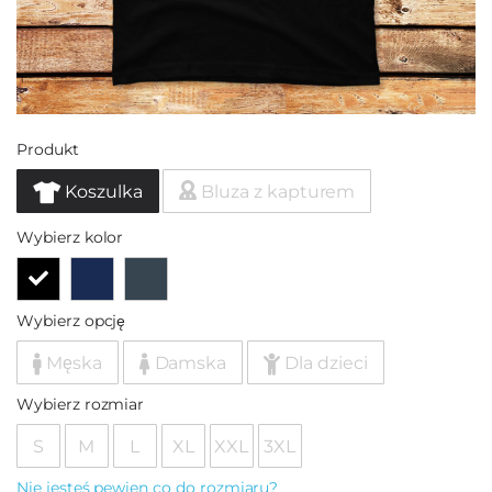
Produkt
Koszulka
Bluza z kapturem
Wybierz kolor
Wybierz opcję
Męska
Damska
Dla dzieci
Wybierz rozmiar
S
M
L
XL
XXL
3XL
Nie jesteś pewien co do rozmiaru?