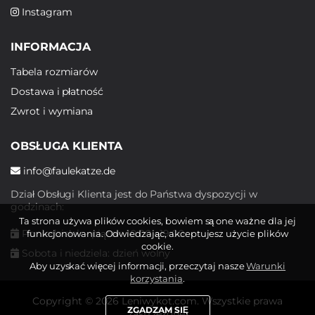
Instagram
INFORMACJA
Tabela rozmiarów
Dostawa i płatność
Zwrot i wymiana
OBSŁUGA KLIENTA
info@faulekatze.de
Dział Obsługi Klienta jest do Państwa dyspozycji w
godzinach:
Ta strona używa plików cookies, bowiem są one ważne dla jej
Poniedziałek - piątek: 10:00 - 19:00
funkcjonowania. Odwiedzając, akceptujesz użycie plików
cookie.
Sobota i niedziela: dzień wolny
Aby uzyskać więcej informacji, przeczytaj nasze
Warunki
korzystania
.
Copyright © 2026 Leniwykot.com. Wszystkie prawa
ZGADZAM SIĘ
zastrzeżone.