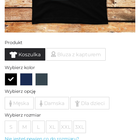
Produkt
Koszulka
Bluza z kapturem
Wybierz kolor
Wybierz opcję
Męska
Damska
Dla dzieci
Wybierz rozmiar
S
M
L
XL
XXL
3XL
Nie jesteś pewien co do rozmiaru?