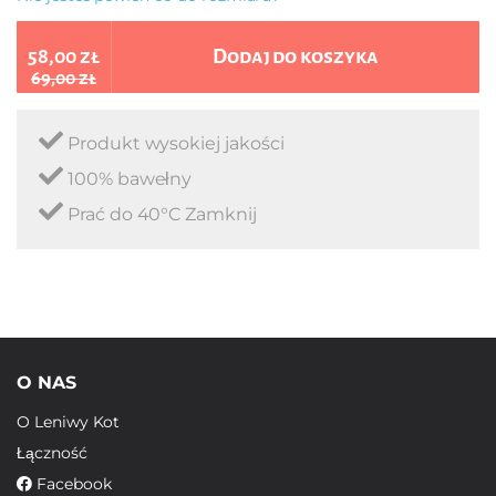
58,00 zł
Dodaj do koszyka
69,00 zł
Produkt wysokiej jakości
100% bawełny
Prać do 40°C Zamknij
O NAS
O Leniwy Kot
Łączność
Facebook