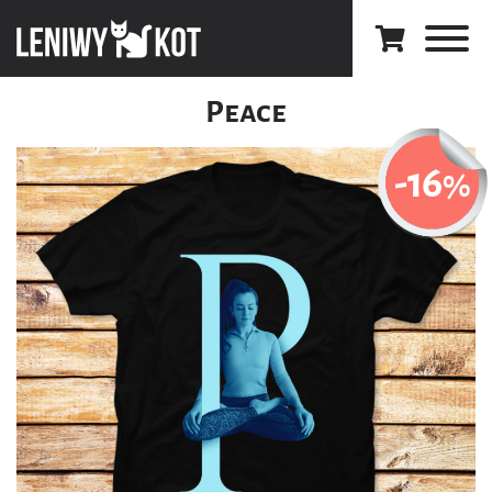
Peace
-16
%