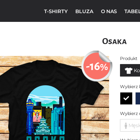
T-SHIRTY
BLUZA
O NAS
TABE
Osaka
Produkt
-16
%
Ko
Wybierz 
Wybierz 
Męs