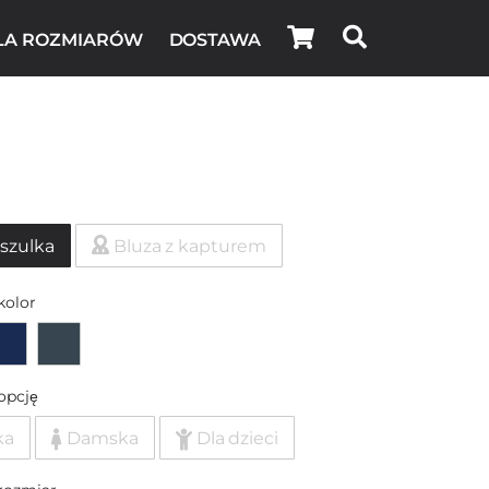
LA ROZMIARÓW
DOSTAWA
szulka
Bluza z kapturem
kolor
opcję
ka
Damska
Dla dzieci