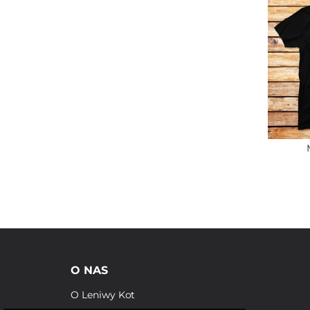
O NAS
O Leniwy Kot