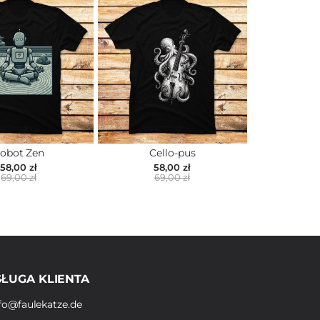
obot Zen
Cello-pus
58,00 zł
58,00 zł
69,00 zł
69,00 zł
ŁUGA KLIENTA
fo@faulekatze.de