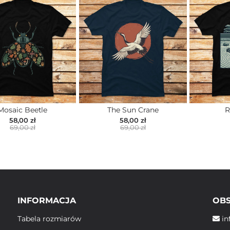
Mosaic Beetle
The Sun Crane
R
58,00 zł
58,00 zł
69,00 zł
69,00 zł
INFORMACJA
OBS
Tabela rozmiarów
in