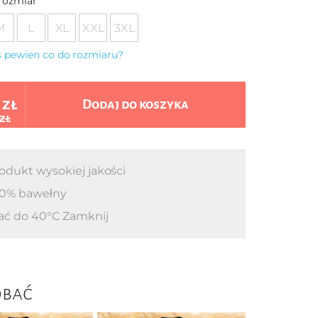
rozmiar
M
L
XL
XXL
3XL
eś pewien co do rozmiaru?
 zł
Dodaj do koszyka
 zł
odukt wysokiej jakości
0% bawełny
ać do 40°C Zamknij
obać