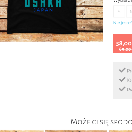
Wybierz 
S
Nie jest
58,00
69,00
Pr
10
Pr
Może ci się spod