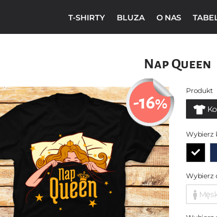
T-SHIRTY
BLUZA
O NAS
TABE
Nap Queen
Produkt
-16
%
Ko
Wybierz 
Wybierz 
Męs