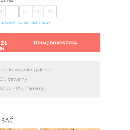
rozmiar
M
L
XL
XXL
3XL
eś pewien co do rozmiaru?
 zł
Dodaj do koszyka
 zł
odukt wysokiej jakości
0% bawełny
ać do 40°C Zamknij
obać