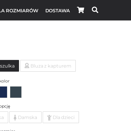
LA ROZMIARÓW
DOSTAWA
szulka
Bluza z kapturem
kolor
opcję
ka
Damska
Dla dzieci