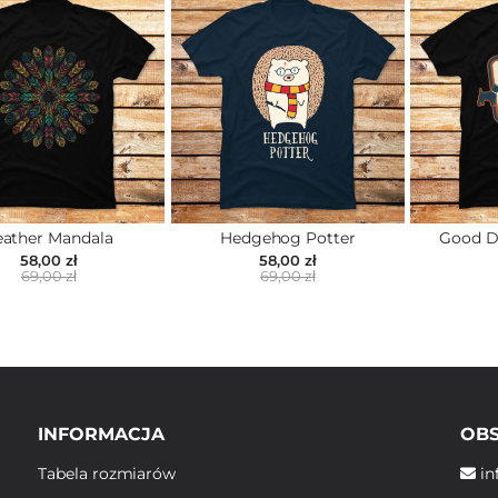
eather Mandala
Hedgehog Potter
Good D
58,00 zł
58,00 zł
69,00 zł
69,00 zł
INFORMACJA
OBS
Tabela rozmiarów
in