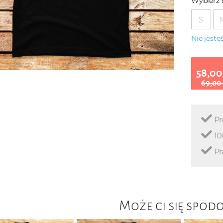
Wybierz 
S
Nie jest
58,00
69,00
Pr
10
Pr
Może ci się spod