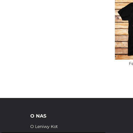
F
O NAS
O Leniwy Kot