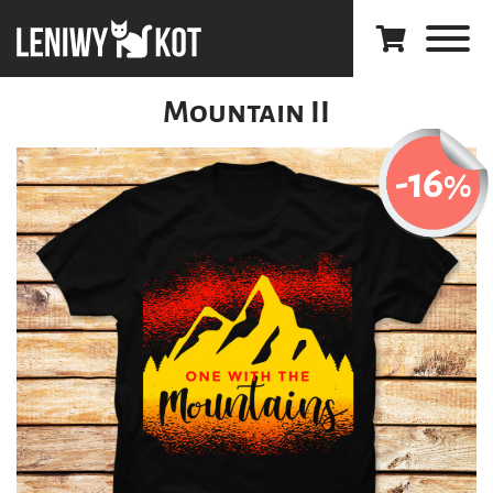
Mountain II
-16
%