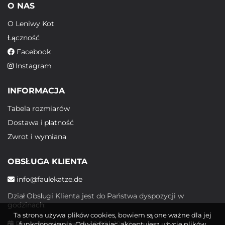
O NAS
O Leniwy Kot
Łączność
Facebook
Instagram
INFORMACJA
Tabela rozmiarów
Dostawa i płatność
Zwrot i wymiana
OBSŁUGA KLIENTA
info@faulekatze.de
Dział Obsługi Klienta jest do Państwa dyspozycji w
godzinach:
Ta strona używa plików cookies, bowiem są one ważne dla jej
Poniedziałek - piątek: 10:00 - 19:00
funkcjonowania. Odwiedzając, akceptujesz użycie plików