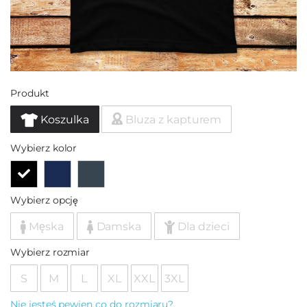
Produkt
Koszulka
Bluza z kapturem
Wybierz kolor
Wybierz opcję
Męska
Damska
Dla dzieci
Wybierz rozmiar
S
M
L
XL
XXL
3XL
Nie jesteś pewien co do rozmiaru?