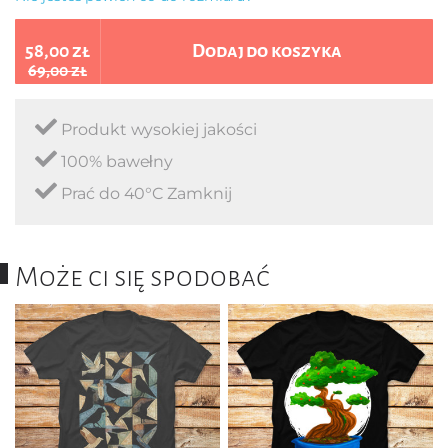
58,00 zł
Dodaj do koszyka
69,00 zł
Produkt wysokiej jakości
100% bawełny
Prać do 40°C Zamknij
Może ci się spodobać