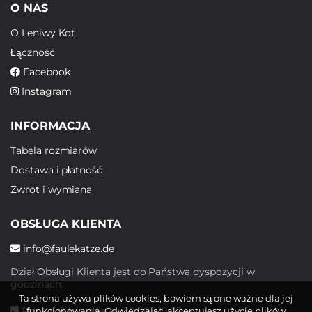
O NAS
O Leniwy Kot
Łączność
Facebook
Instagram
INFORMACJA
Tabela rozmiarów
Dostawa i płatność
Zwrot i wymiana
OBSŁUGA KLIENTA
info@faulekatze.de
Dział Obsługi Klienta jest do Państwa dyspozycji w
godzinach:
Ta strona używa plików cookies, bowiem są one ważne dla jej
Poniedziałek - piątek: 10:00 - 19:00
funkcjonowania. Odwiedzając, akceptujesz użycie plików