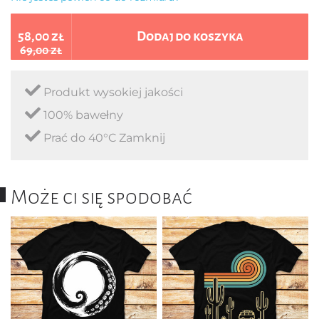
58,00 zł
Dodaj do koszyka
69,00 zł
Produkt wysokiej jakości
100% bawełny
Prać do 40°C Zamknij
Może ci się spodobać