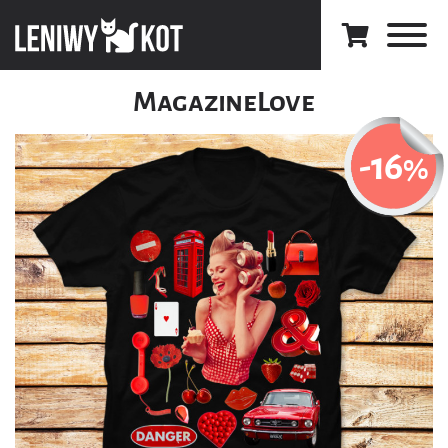
MagazineLove
-16
%