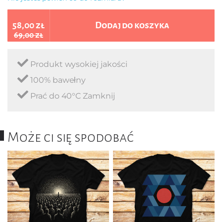
58,00 zł
Dodaj do koszyka
69,00 zł
Produkt wysokiej jakości
100% bawełny
Prać do 40°C Zamknij
Może ci się spodobać