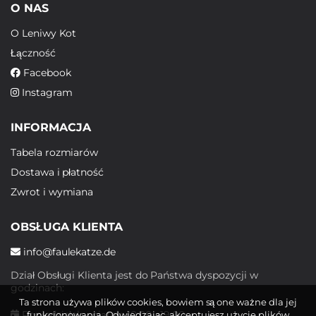
O NAS
O Leniwy Kot
Łączność
Facebook
Instagram
INFORMACJA
Tabela rozmiarów
Dostawa i płatność
Zwrot i wymiana
OBSŁUGA KLIENTA
info@faulekatze.de
Dział Obsługi Klienta jest do Państwa dyspozycji w
godzinach:
Ta strona używa plików cookies, bowiem są one ważne dla jej
Poniedziałek - piątek: 10:00 - 19:00
funkcjonowania. Odwiedzając, akceptujesz użycie plików