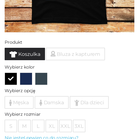
Produkt
Koszulka
Bluza z kapturem
Wybierz kolor
Wybierz opcję
Męska
Damska
Dla dzieci
Wybierz rozmiar
S
M
L
XL
XXL
3XL
Nie jesteś pewien co do rozmiaru?