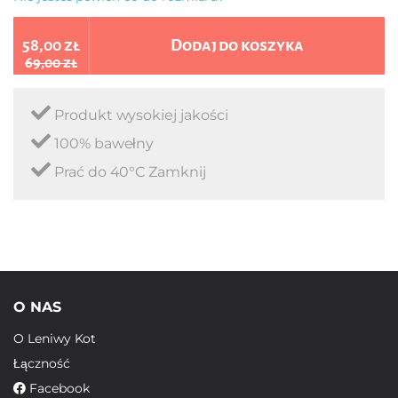
58,00 zł
Dodaj do koszyka
69,00 zł
Produkt wysokiej jakości
100% bawełny
Prać do 40°C Zamknij
O NAS
O Leniwy Kot
Łączność
Facebook