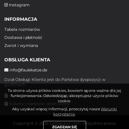
Instagram
INFORMACJA
Tabela rozmiarów
Dostawa i płatność
Zwrot i wymiana
OBSŁUGA KLIENTA
info@faulekatze.de
Dział Obsługi Klienta jest do Państwa dyspozycji w
godzinach:
Ta strona używa plików cookies, bowiem są one ważne dla jej
Poniedziałek - piątek: 10:00 - 19:00
funkcjonowania. Odwiedzając, akceptujesz użycie plików
cookie.
Sobota i niedziela: dzień wolny
Aby uzyskać więcej informacji, przeczytaj nasze
Warunki
korzystania
.
Copyright © 2026 Leniwykot.com. Wszystkie prawa
ZGADZAM SIĘ
zastrzeżone.