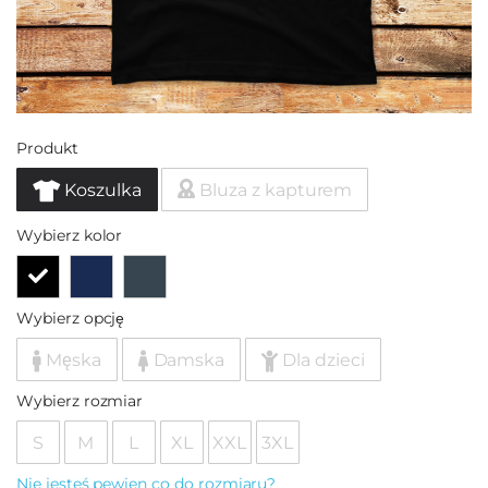
Produkt
Koszulka
Bluza z kapturem
Wybierz kolor
Wybierz opcję
Męska
Damska
Dla dzieci
Wybierz rozmiar
S
M
L
XL
XXL
3XL
Nie jesteś pewien co do rozmiaru?