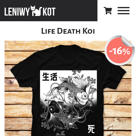
Life Death Koi
-16
%