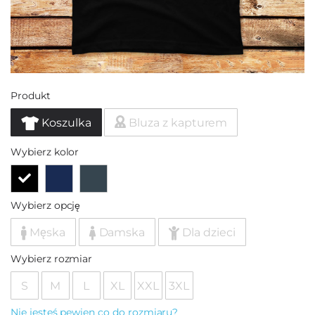
Produkt
Koszulka
Bluza z kapturem
Wybierz kolor
Wybierz opcję
Męska
Damska
Dla dzieci
Wybierz rozmiar
S
M
L
XL
XXL
3XL
Nie jesteś pewien co do rozmiaru?