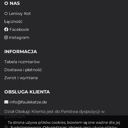
O NAS
O Leniwy Kot
Łączność
Facebook
Instagram
INFORMACJA
Tabela rozmiarów
Dostawa i płatność
Zwrot i wymiana
OBSŁUGA KLIENTA
info@faulekatze.de
Dział Obsługi Klienta jest do Państwa dyspozycji w
godzinach:
Ta strona używa plików cookies, bowiem są one ważne dla jej
Poniedziałek - piątek: 10:00 - 19:00
funkcjonowania. Odwiedzając, akceptujesz użycie plików