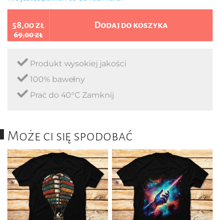
58,00 zł
Dodaj do koszyka
69,00 zł
Produkt wysokiej jakości
100% bawełny
Prać do 40°C Zamknij
Może ci się spodobać