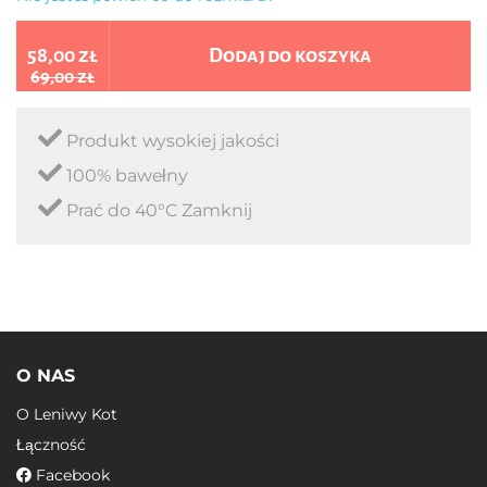
58,00 zł
Dodaj do koszyka
69,00 zł
Produkt wysokiej jakości
100% bawełny
Prać do 40°C Zamknij
O NAS
O Leniwy Kot
Łączność
Facebook