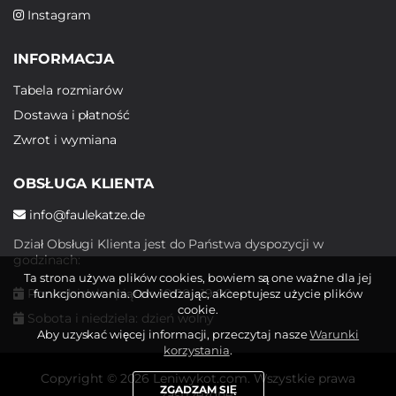
Instagram
INFORMACJA
Tabela rozmiarów
Dostawa i płatność
Zwrot i wymiana
OBSŁUGA KLIENTA
info@faulekatze.de
Dział Obsługi Klienta jest do Państwa dyspozycji w
godzinach:
Ta strona używa plików cookies, bowiem są one ważne dla jej
Poniedziałek - piątek: 10:00 - 19:00
funkcjonowania. Odwiedzając, akceptujesz użycie plików
cookie.
Sobota i niedziela: dzień wolny
Aby uzyskać więcej informacji, przeczytaj nasze
Warunki
korzystania
.
Copyright © 2026 Leniwykot.com. Wszystkie prawa
ZGADZAM SIĘ
zastrzeżone.