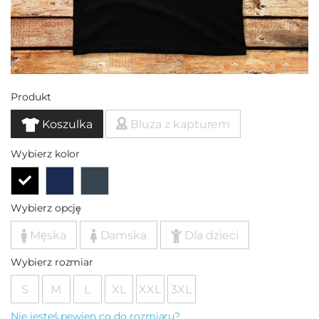
Produkt
Koszulka
Bluza z kapturem
Wybierz kolor
Wybierz opcję
Męska
Damska
Dla dzieci
Wybierz rozmiar
S
M
L
XL
XXL
3XL
Nie jesteś pewien co do rozmiaru?