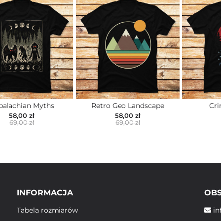
palachian Myths
Retro Geo Landscape
Cr
58,00 zł
58,00 zł
69,00 zł
69,00 zł
INFORMACJA
OBS
Tabela rozmiarów
in