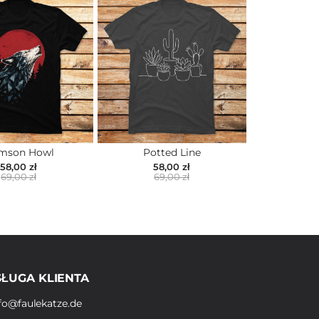
imson Howl
Potted Line
58,00 zł
58,00 zł
69,00 zł
69,00 zł
ŁUGA KLIENTA
fo@faulekatze.de