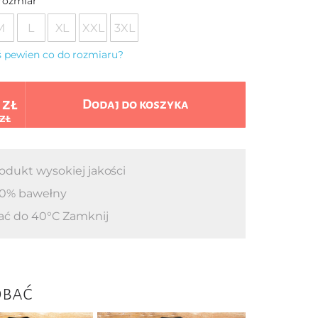
rozmiar
M
L
XL
XXL
3XL
eś pewien co do rozmiaru?
 zł
Dodaj do koszyka
 zł
odukt wysokiej jakości
0% bawełny
ać do 40°C Zamknij
obać