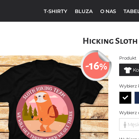
T-SHIRTY
BLUZA
O NAS
TABE
Hicking Sloth 
Produkt
-16
%
Ko
Wybierz 
Wybierz 
Męs