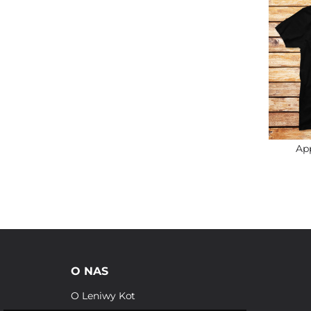
Ap
O NAS
O Leniwy Kot