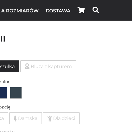
LA ROZMIARÓW
DOSTAWA
II
szulka
Bluza z kapturem
kolor
opcję
ka
Damska
Dla dzieci