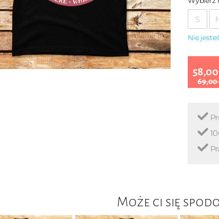
Wybierz 
S
Nie jest
58,00
69,00
Pr
10
Pr
Może ci się spod