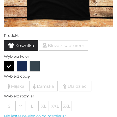
Produkt
Koszulka
Bluza z kapturem
Wybierz kolor
Wybierz opcję
Męska
Damska
Dla dzieci
Wybierz rozmiar
S
M
L
XL
XXL
3XL
Nie jesteś pewien co do rozmiaru?