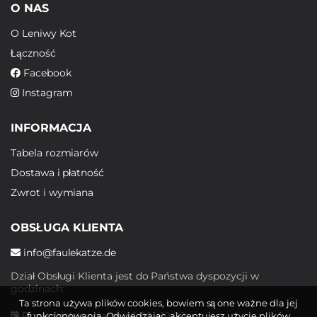
O NAS
O Leniwy Kot
Łączność
Facebook
Instagram
INFORMACJA
Tabela rozmiarów
Dostawa i płatność
Zwrot i wymiana
OBSŁUGA KLIENTA
info@faulekatze.de
Dział Obsługi Klienta jest do Państwa dyspozycji w
godzinach:
Ta strona używa plików cookies, bowiem są one ważne dla jej
Poniedziałek - piątek: 10:00 - 19:00
funkcjonowania. Odwiedzając, akceptujesz użycie plików