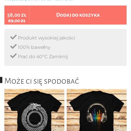
58,00 zł
Dodaj do koszyka
69,00 zł
Produkt wysokiej jakości
100% bawełny
Prać do 40°C Zamknij
Może ci się spodobać