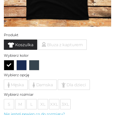
Produkt
Koszulka
Bluza z kapturem
Wybierz kolor
Wybierz opcję
Męska
Damska
Dla dzieci
Wybierz rozmiar
S
M
L
XL
XXL
3XL
Nie jesteś pewien co do rozmiaru?