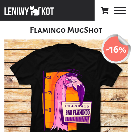
Flamingo MugShot
-16
%