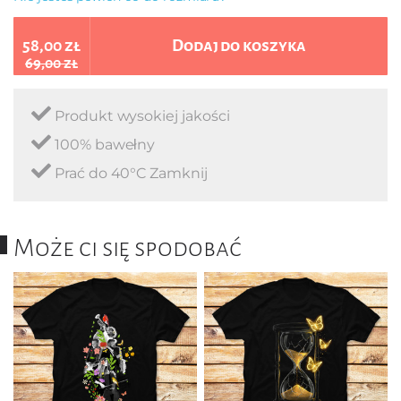
58,00 zł
Dodaj do koszyka
69,00 zł
Produkt wysokiej jakości
100% bawełny
Prać do 40°C Zamknij
Może ci się spodobać