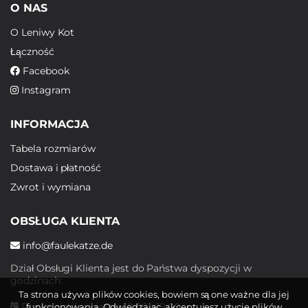
O NAS
O Leniwy Kot
Łączność
Facebook
Instagram
INFORMACJA
Tabela rozmiarów
Dostawa i płatność
Zwrot i wymiana
OBSŁUGA KLIENTA
info@faulekatze.de
Dział Obsługi Klienta jest do Państwa dyspozycji w
godzinach:
Ta strona używa plików cookies, bowiem są one ważne dla jej
Poniedziałek - piątek: 10:00 - 19:00
funkcjonowania. Odwiedzając, akceptujesz użycie plików