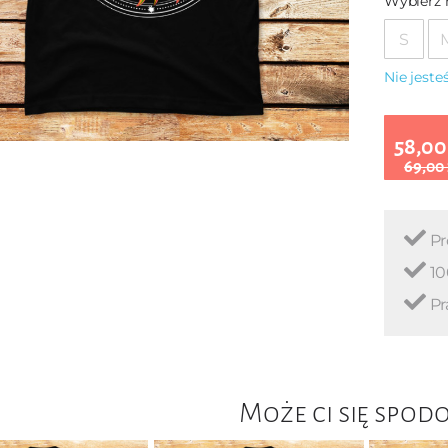
Wybierz 
S
Nie jest
58,00
69,00
Pr
10
Pr
Może ci się spod