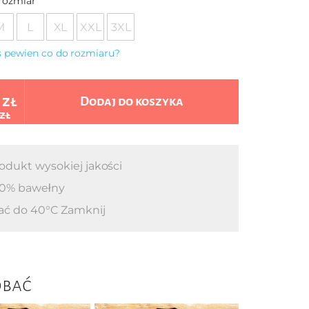
rozmiar
M
L
XL
XXL
3XL
eś pewien co do rozmiaru?
 zł
Dodaj do koszyka
 zł
odukt wysokiej jakości
0% bawełny
ać do 40°C Zamknij
obać