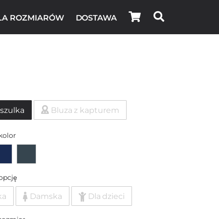
LA ROZMIARÓW
DOSTAWA
szulka
Bluza z kapturem
kolor
opcję
ka
Damska
Dla dzieci