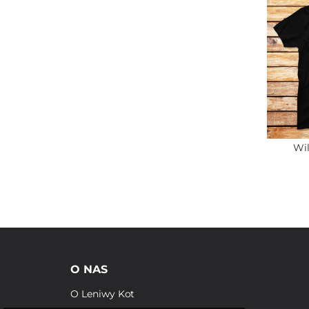
Wil
O NAS
O Leniwy Kot