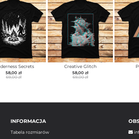
derness Secrets
Creative Glitch
P
58,00 zł
58,00 zł
69,00 zł
69,00 zł
INFORMACJA
OBS
Tabela rozmiarów
in