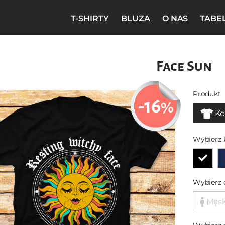
T-SHIRTY
BLUZA
O NAS
TABE
Face Sun
Produkt
-16
%
Ko
Wybierz 
Wybierz 
Męs