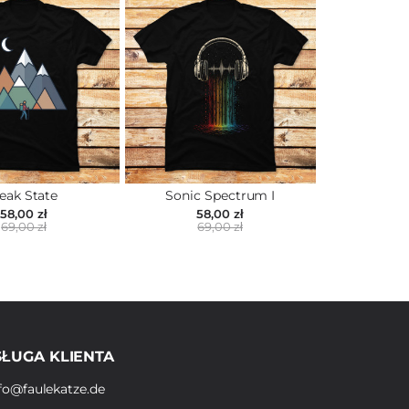
eak State
Sonic Spectrum I
58,00 zł
58,00 zł
69,00 zł
69,00 zł
ŁUGA KLIENTA
fo@faulekatze.de