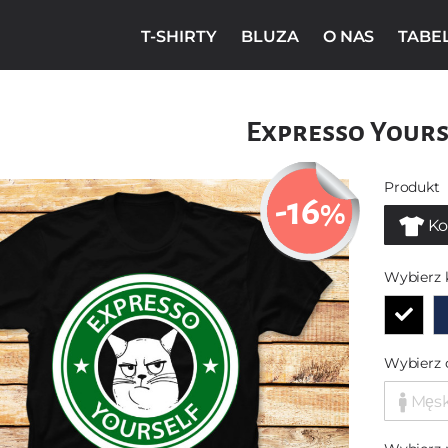
T-SHIRTY
BLUZA
O NAS
TABE
Expresso Yours
Produkt
-16
%
Ko
Wybierz 
Wybierz 
Męs