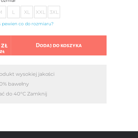
rozmiar
M
L
XL
XXL
3XL
eś pewien co do rozmiaru?
 zł
Dodaj do koszyka
 zł
odukt wysokiej jakości
0% bawełny
ać do 40°C Zamknij