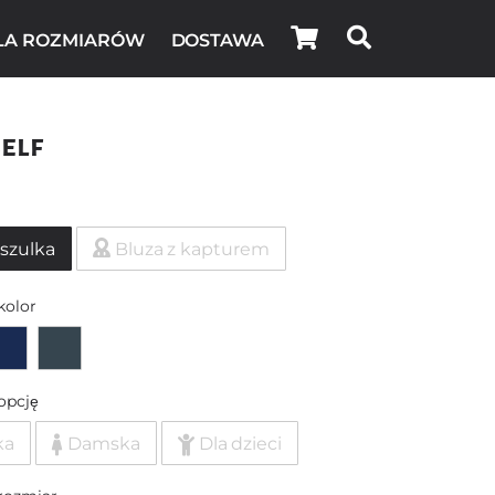
LA ROZMIARÓW
DOSTAWA
elf
szulka
Bluza z kapturem
kolor
opcję
ka
Damska
Dla dzieci