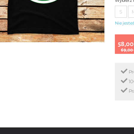
Wybierz 
S
Nie jest
58,00
69,00
Pr
10
Pr