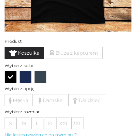
Produkt
Koszulka
Bluza z kapturem
Wybierz kolor
Wybierz opcję
Męska
Damska
Dla dzieci
Wybierz rozmiar
S
M
L
XL
XXL
3XL
Nie jesteś pewien co do rozmiaru?