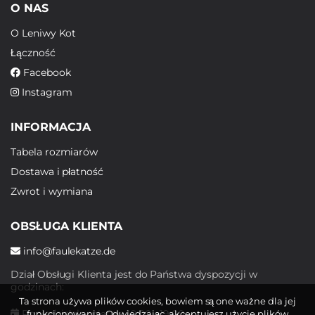
O NAS
O Leniwy Kot
Łączność
Facebook
Instagram
INFORMACJA
Tabela rozmiarów
Dostawa i płatność
Zwrot i wymiana
OBSŁUGA KLIENTA
info@faulekatze.de
Dział Obsługi Klienta jest do Państwa dyspozycji w
godzinach:
Ta strona używa plików cookies, bowiem są one ważne dla jej
Poniedziałek - piątek: 10:00 - 19:00
funkcjonowania. Odwiedzając, akceptujesz użycie plików