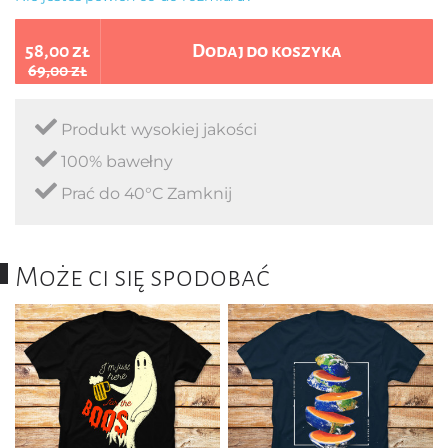
58,00 zł
Dodaj do koszyka
69,00 zł
Produkt wysokiej jakości
100% bawełny
Prać do 40°C Zamknij
Może ci się spodobać