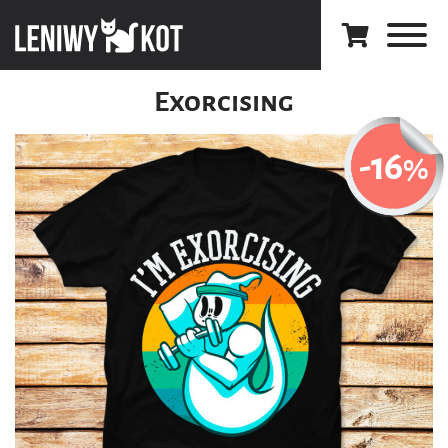
Exorcising
-16
%