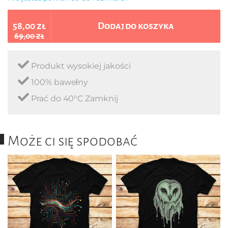
58,00 zł
Dodaj do koszyka
69,00 zł
Produkt wysokiej jakości
100% bawełny
Prać do 40°C Zamknij
Może ci się spodobać