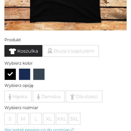
Produkt
Koszulka
Bluza z kapturem
Wybierz kolor
Wybierz opcję
Męska
Damska
Dla dzieci
Wybierz rozmiar
S
M
L
XL
XXL
3XL
Nie jesteś pewien co do rozmiaru?