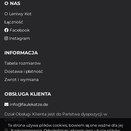
O NAS
O Leniwy Kot
Łączność
Facebook
Instagram
INFORMACJA
Tabela rozmiarów
Dostawa i płatność
Zwrot i wymiana
OBSŁUGA KLIENTA
info@faulekatze.de
Dział Obsługi Klienta jest do Państwa dyspozycji w
godzinach:
Ta strona używa plików cookies, bowiem są one ważne dla jej
Poniedziałek - piątek: 10:00 - 19:00
funkcjonowania. Odwiedzając, akceptujesz użycie plików