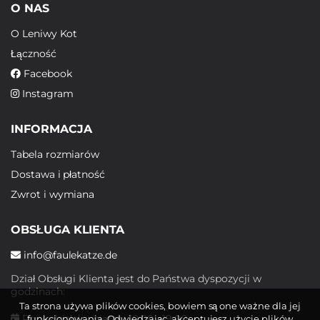
O NAS
O Leniwy Kot
Łączność
Facebook
Instagram
INFORMACJA
Tabela rozmiarów
Dostawa i płatność
Zwrot i wymiana
OBSŁUGA KLIENTA
info@faulekatze.de
Dział Obsługi Klienta jest do Państwa dyspozycji w
godzinach:
Ta strona używa plików cookies, bowiem są one ważne dla jej
Poniedziałek - piątek: 10:00 - 19:00
funkcjonowania. Odwiedzając, akceptujesz użycie plików