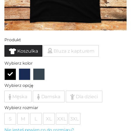
Produkt
Koszulka
Bluza z kapturem
Wybierz kolor
Wybierz opcję
Męska
Damska
Dla dzieci
Wybierz rozmiar
S
M
L
XL
XXL
3XL
Nie jesteś pewien co do rozmiaru?