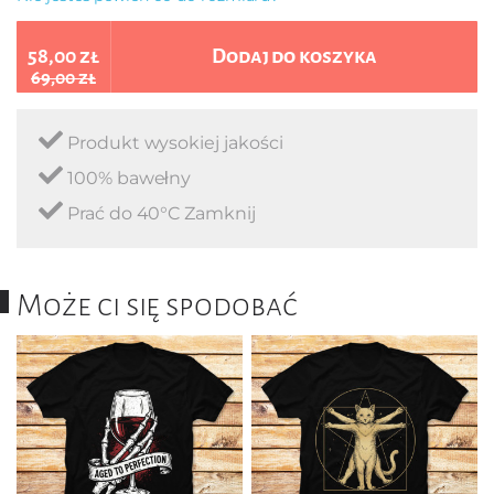
58,00 zł
Dodaj do koszyka
69,00 zł
Produkt wysokiej jakości
100% bawełny
Prać do 40°C Zamknij
Może ci się spodobać