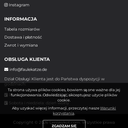
Instagram
INFORMACJA
Tabela rozmiarów
Dostawa i płatność
Zwrot i wymiana
OBSŁUGA KLIENTA
info@faulekatze.de
Dział Obsługi Klienta jest do Państwa dyspozycji w
godzinach:
Ta strona używa plików cookies, bowiem są one ważne dla jej
Poniedziałek - piątek: 10:00 - 19:00
funkcjonowania. Odwiedzając, akceptujesz użycie plików
cookie.
Sobota i niedziela: dzień wolny
Aby uzyskać więcej informacji, przeczytaj nasze
Warunki
korzystania
.
Copyright © 2026 Leniwykot.com. Wszystkie prawa
ZGADZAM SIĘ
zastrzeżone.