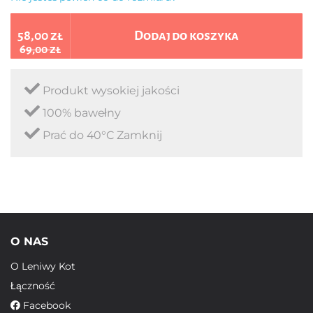
58,00 zł
Dodaj do koszyka
69,00 zł
Produkt wysokiej jakości
100% bawełny
Prać do 40°C Zamknij
O NAS
O Leniwy Kot
Łączność
Facebook