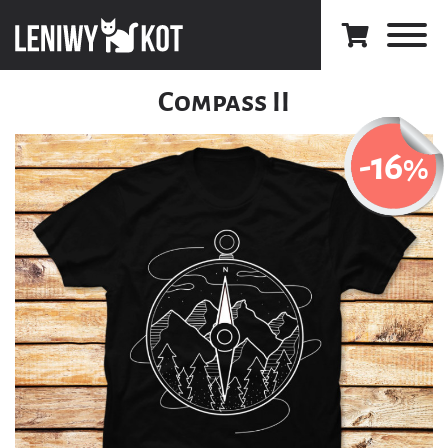
Compass II
-16
%