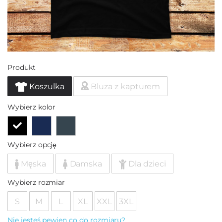
Produkt
Koszulka
Bluza z kapturem
Wybierz kolor
Wybierz opcję
Męska
Damska
Dla dzieci
Wybierz rozmiar
S
M
L
XL
XXL
3XL
Nie jesteś pewien co do rozmiaru?