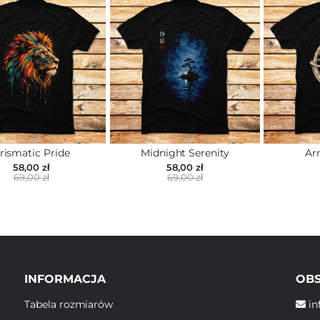
rismatic Pride
Midnight Serenity
Ar
58,00 zł
58,00 zł
69,00 zł
69,00 zł
INFORMACJA
OBS
Tabela rozmiarów
in