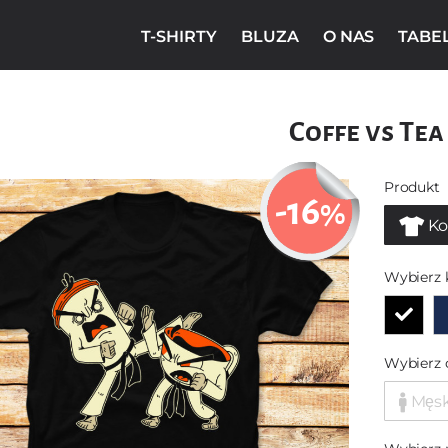
T-SHIRTY
BLUZA
O NAS
TABE
Coffe vs Tea
Produkt
-16
%
Ko
Wybierz 
Wybierz 
Męs