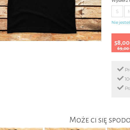
Wybierz 
S
Nie jest
58,00
69,00
Pr
10
Pr
Może ci się spod