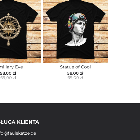
millary Eye
Statue of Cool
58,00 zł
58,00 zł
69,00 zł
69,00 zł
ŁUGA KLIENTA
fo@faulekatze.de