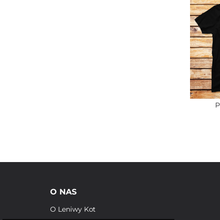
P
O NAS
O Leniwy Kot