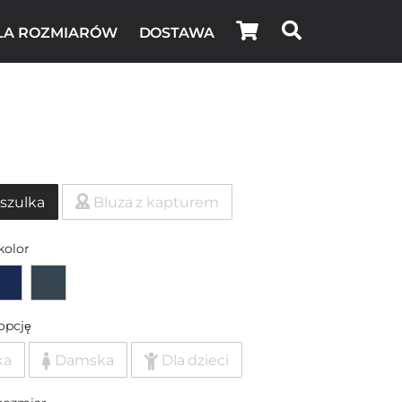
LA ROZMIARÓW
DOSTAWA
szulka
Bluza z kapturem
kolor
opcję
ka
Damska
Dla dzieci