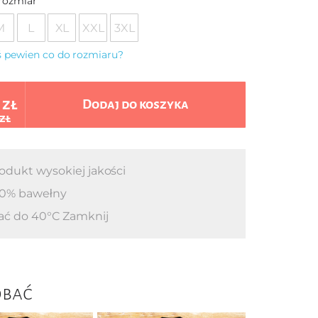
rozmiar
M
L
XL
XXL
3XL
eś pewien co do rozmiaru?
 zł
Dodaj do koszyka
 zł
odukt wysokiej jakości
0% bawełny
ać do 40°C Zamknij
obać