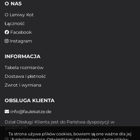
O NAS
O Leniwy Kot
Łączność
Facebook
Instagram
INFORMACJA
Tabela rozmiarów
Dostawa i płatność
Zwrot i wymiana
OBSŁUGA KLIENTA
info@faulekatze.de
Dział Obsługi Klienta jest do Państwa dyspozycji w
godzinach:
Ta strona używa plików cookies, bowiem są one ważne dla jej
Poniedziałek - piątek: 10:00 - 19:00
funkcjonowania. Odwiedzając, akceptujesz użycie plików