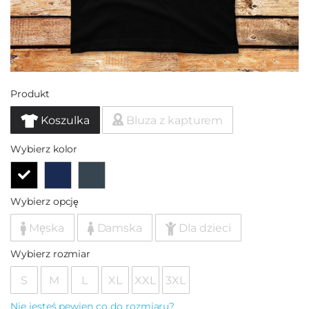
Produkt
Koszulka
Bluza z kapturem
Wybierz kolor
Wybierz opcję
Męska
Damska
Dla dzieci
Wybierz rozmiar
S
M
L
XL
XXL
3XL
Nie jesteś pewien co do rozmiaru?