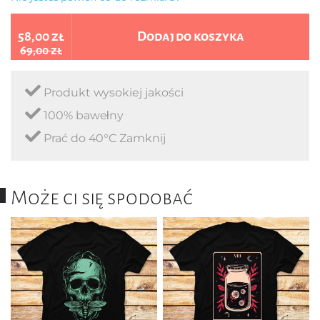
58,00 zł
Dodaj do koszyka
69,00 zł
Produkt wysokiej jakości
100% bawełny
Prać do 40°C Zamknij
Może ci się spodobać