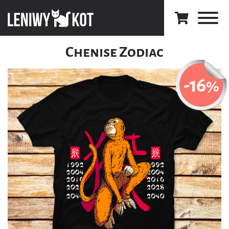
Chenise Zodiac
-16
%