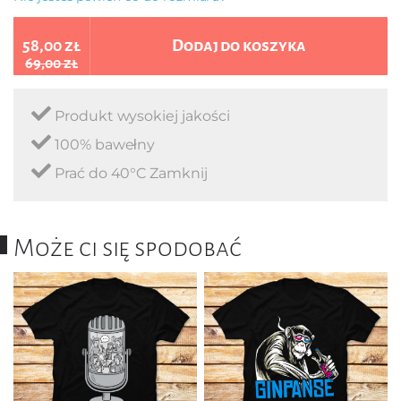
58,00 zł
Dodaj do koszyka
69,00 zł
Produkt wysokiej jakości
100% bawełny
Prać do 40°C Zamknij
Może ci się spodobać