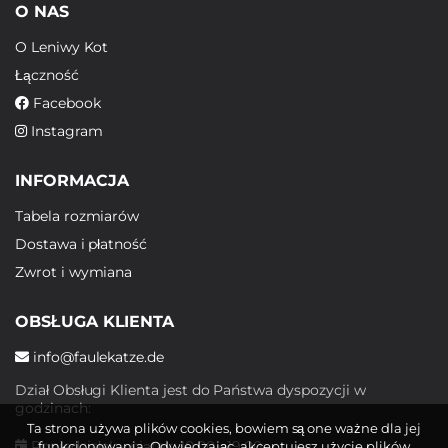
O NAS
O Leniwy Kot
Łączność
Facebook
Instagram
INFORMACJA
Tabela rozmiarów
Dostawa i płatność
Zwrot i wymiana
OBSŁUGA KLIENTA
info@faulekatze.de
Dział Obsługi Klienta jest do Państwa dyspozycji w
godzinach:
Ta strona używa plików cookies, bowiem są one ważne dla jej
Poniedziałek - piątek: 10:00 - 19:00
funkcjonowania. Odwiedzając, akceptujesz użycie plików