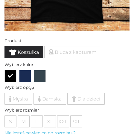
Produkt
Koszulka
Bluza z kapturem
Wybierz kolor
Wybierz opcję
Męska
Damska
Dla dzieci
Wybierz rozmiar
S
M
L
XL
XXL
3XL
Nie jesteś pewien co do rozmiaru?