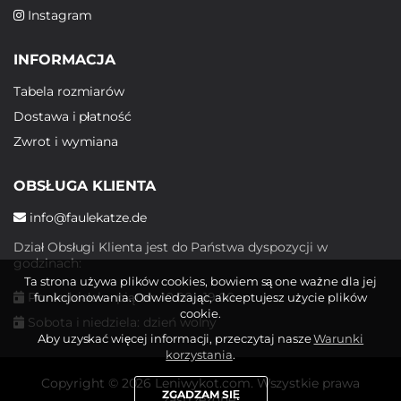
Instagram
INFORMACJA
Tabela rozmiarów
Dostawa i płatność
Zwrot i wymiana
OBSŁUGA KLIENTA
info@faulekatze.de
Dział Obsługi Klienta jest do Państwa dyspozycji w
godzinach:
Ta strona używa plików cookies, bowiem są one ważne dla jej
Poniedziałek - piątek: 10:00 - 19:00
funkcjonowania. Odwiedzając, akceptujesz użycie plików
cookie.
Sobota i niedziela: dzień wolny
Aby uzyskać więcej informacji, przeczytaj nasze
Warunki
korzystania
.
Copyright © 2026 Leniwykot.com. Wszystkie prawa
ZGADZAM SIĘ
zastrzeżone.