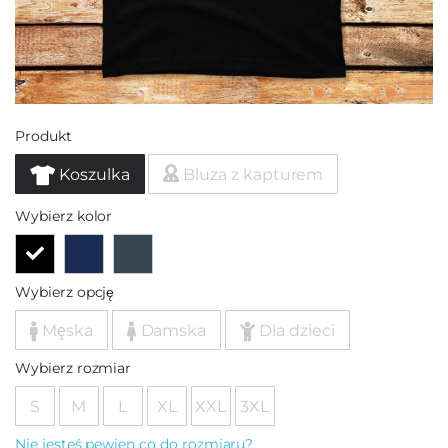
Produkt
Koszulka
Bluza z kapturem
Wybierz kolor
Wybierz opcję
Męska
Damska
Dla dzieci
Wybierz rozmiar
S
M
L
XL
XXL
3XL
Nie jesteś pewien co do rozmiaru?