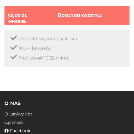
58,00 zł
Dodaj do koszyka
69,00 zł
Produkt wysokiej jakości
100% bawełny
Prać do 40°C Zamknij
O NAS
O Leniwy Kot
Łączność
Facebook