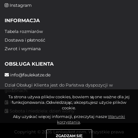
Instagram
INFORMACJA
Tabela rozmiarów
Dostawa i płatność
Zwrot i wymiana
OBSŁUGA KLIENTA
info@faulekatze.de
Dział Obsługi Klienta jest do Państwa dyspozycji w
godzinach:
Ta strona używa plików cookies, bowiem są one ważne dla jej
Poniedziałek - piątek: 10:00 - 19:00
funkcjonowania. Odwiedzając, akceptujesz użycie plików
cookie.
Sobota i niedziela: dzień wolny
Aby uzyskać więcej informacji, przeczytaj nasze
Warunki
korzystania
.
Copyright © 2026 Leniwykot.com. Wszystkie prawa
ZGADZAM SIĘ
zastrzeżone.