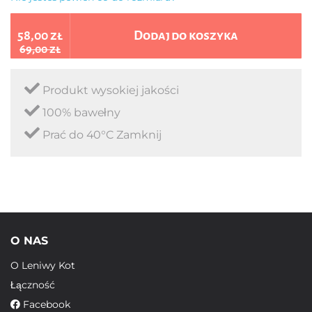
58,00 zł
Dodaj do koszyka
69,00 zł
Produkt wysokiej jakości
100% bawełny
Prać do 40°C Zamknij
O NAS
O Leniwy Kot
Łączność
Facebook