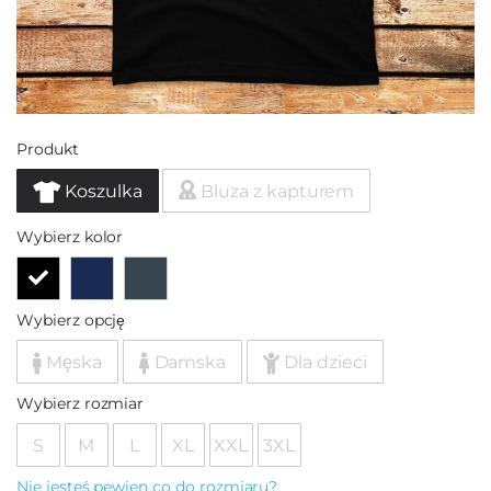
Produkt
Koszulka
Bluza z kapturem
Wybierz kolor
Wybierz opcję
Męska
Damska
Dla dzieci
Wybierz rozmiar
S
M
L
XL
XXL
3XL
Nie jesteś pewien co do rozmiaru?