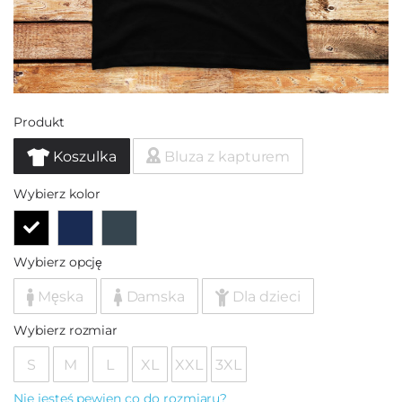
Produkt
Koszulka
Bluza z kapturem
Wybierz kolor
Wybierz opcję
Męska
Damska
Dla dzieci
Wybierz rozmiar
S
M
L
XL
XXL
3XL
Nie jesteś pewien co do rozmiaru?