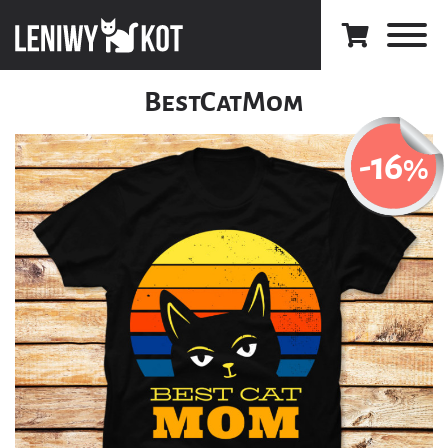
BestCatMom
-16
%