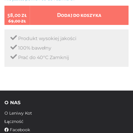
58,00 zł
Dodaj do koszyka
69,00 zł
Produkt wysokiej jakości
100% bawełny
Prać do 40°C Zamknij
O NAS
O Leniwy Kot
Łączność
Facebook