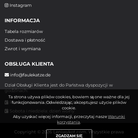
Instagram
INFORMACJA
Tabela rozmiarów
Dostawa i płatność
Zwrot i wymiana
OBSŁUGA KLIENTA
info@faulekatze.de
Dział Obsługi Klienta jest do Państwa dyspozycji w
godzinach:
Ta strona używa plików cookies, bowiem są one ważne dla jej
Poniedziałek - piątek: 10:00 - 19:00
funkcjonowania. Odwiedzając, akceptujesz użycie plików
cookie.
Sobota i niedziela: dzień wolny
Aby uzyskać więcej informacji, przeczytaj nasze
Warunki
korzystania
.
Copyright © 2026 Leniwykot.com. Wszystkie prawa
ZGADZAM SIĘ
zastrzeżone.