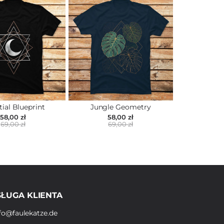
tial Blueprint
Jungle Geometry
58,00 zł
58,00 zł
69,00 zł
69,00 zł
ŁUGA KLIENTA
fo@faulekatze.de