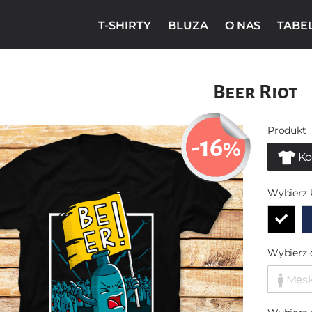
T-SHIRTY
BLUZA
O NAS
TABE
Beer Riot
Produkt
-16
%
Ko
Wybierz 
Wybierz 
Męs