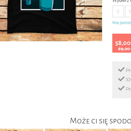
Wybierz 
S
Nie jest
58,00
69,00
Pr
10
Pr
Może ci się spod