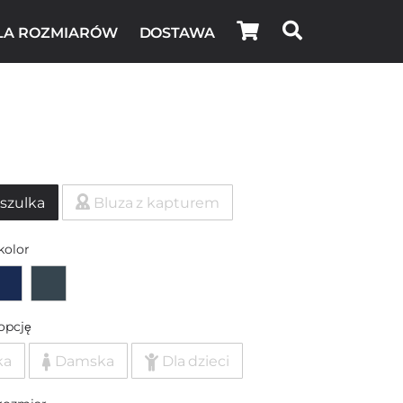
LA ROZMIARÓW
DOSTAWA
szulka
Bluza z kapturem
kolor
opcję
ka
Damska
Dla dzieci