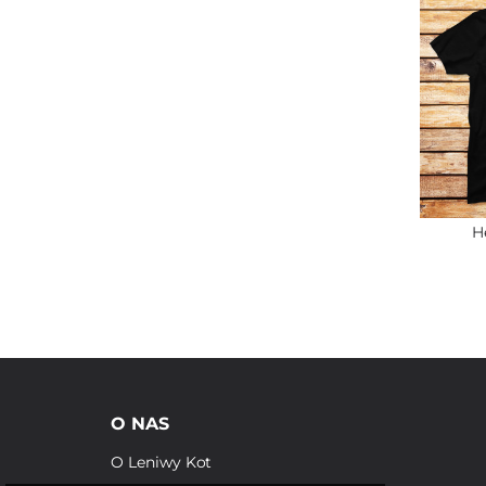
H
O NAS
O Leniwy Kot