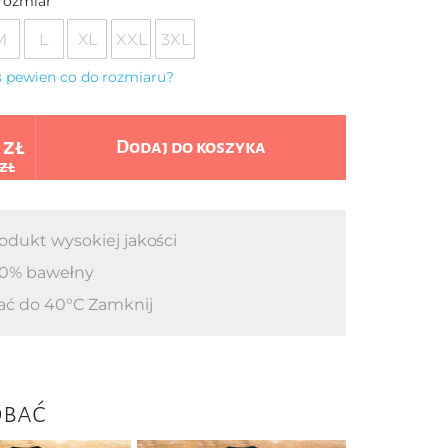
rozmiar
M
L
XL
XXL
3XL
eś pewien co do rozmiaru?
 zł
Dodaj do koszyka
 zł
odukt wysokiej jakości
0% bawełny
ać do 40°C Zamknij
obać