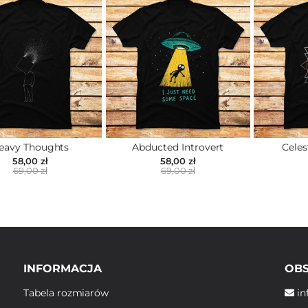
eavy Thoughts
Abducted Introvert
Celes
58,00 zł
58,00 zł
69,00 zł
69,00 zł
INFORMACJA
OBS
Tabela rozmiarów
in