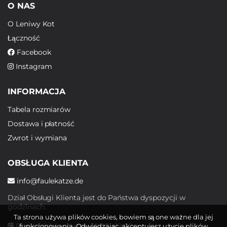
O NAS
O Leniwy Kot
Łączność
Facebook
Instagram
INFORMACJA
Tabela rozmiarów
Dostawa i płatność
Zwrot i wymiana
OBSŁUGA KLIENTA
info@faulekatze.de
Dział Obsługi Klienta jest do Państwa dyspozycji w
godzinach:
Ta strona używa plików cookies, bowiem są one ważne dla jej
Poniedziałek - piątek: 10:00 - 19:00
funkcjonowania. Odwiedzając, akceptujesz użycie plików