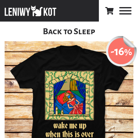
Back to Sleep
-16
%