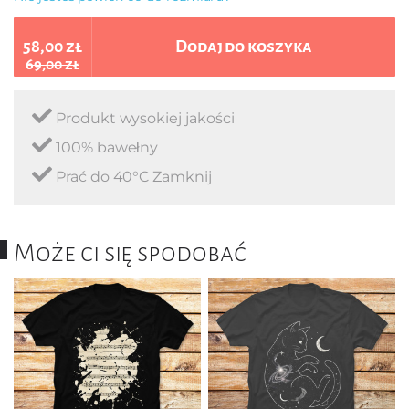
58,00 zł
Dodaj do koszyka
69,00 zł
Produkt wysokiej jakości
100% bawełny
Prać do 40°C Zamknij
Może ci się spodobać