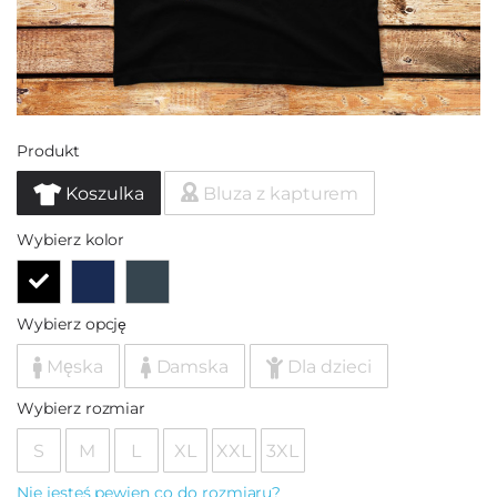
Produkt
Koszulka
Bluza z kapturem
Wybierz kolor
Wybierz opcję
Męska
Damska
Dla dzieci
Wybierz rozmiar
S
M
L
XL
XXL
3XL
Nie jesteś pewien co do rozmiaru?