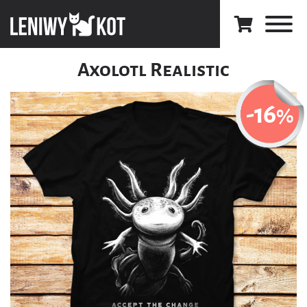
Axolotl Realistic
-16
%