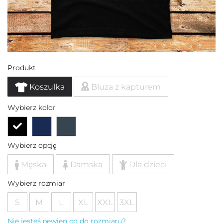
Produkt
Koszulka
Bluza z kapturem
Wybierz kolor
Wybierz opcję
Męska
Damska
Dla dzieci
Wybierz rozmiar
S
M
L
XL
XXL
3XL
Nie jesteś pewien co do rozmiaru?