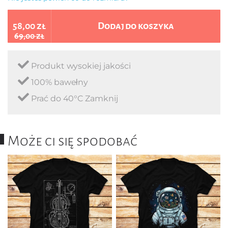
58,00 zł
Dodaj do koszyka
69,00 zł
Produkt wysokiej jakości
100% bawełny
Prać do 40°C Zamknij
Może ci się spodobać