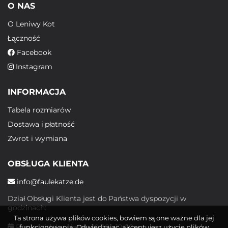
O NAS
O Leniwy Kot
Łączność
Facebook
Instagram
INFORMACJA
Tabela rozmiarów
Dostawa i płatność
Zwrot i wymiana
OBSŁUGA KLIENTA
info@faulekatze.de
Dział Obsługi Klienta jest do Państwa dyspozycji w
godzinach:
Ta strona używa plików cookies, bowiem są one ważne dla jej
Poniedziałek - piątek: 10:00 - 19:00
funkcjonowania. Odwiedzając, akceptujesz użycie plików