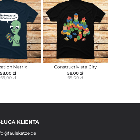
xation Matrix
Constructivista City
58,00 zł
58,00 zł
69,00 zł
69,00 zł
ŁUGA KLIENTA
fo@faulekatze.de