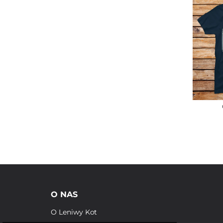
O NAS
O Leniwy Kot