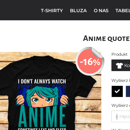
T-SHIRTY
BLUZA
O NAS
TABE
Anime quote
Produkt
-16
%
Ko
Wybierz 
Wybierz 
Męs