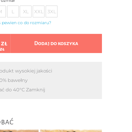
rozmiar
M
L
XL
XXL
3XL
eś pewien co do rozmiaru?
 zł
Dodaj do koszyka
 zł
odukt wysokiej jakości
0% bawełny
ać do 40°C Zamknij
obać