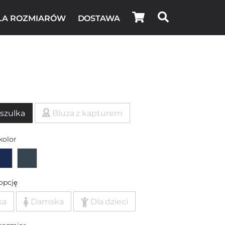
LA ROZMIARÓW
DOSTAWA
szulka
Bluza z kapturem
kolor
opcję
ka
Damska
Dla dzieci