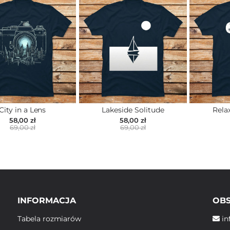
City in a Lens
Lakeside Solitude
Rela
58,00 zł
58,00 zł
69,00 zł
69,00 zł
INFORMACJA
OBS
Tabela rozmiarów
in