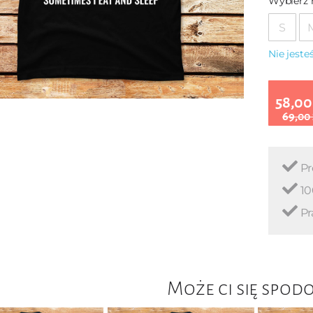
Wybierz 
S
Nie jest
58,00
69,00
Pr
10
Pr
Może ci się spod