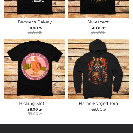
Badger's Bakery
Sly Ascent
58,00 zł
58,00 zł
69,00 zł
69,00 zł
Hicking Sloth II
Flame-Forged Tora
58,00 zł
169,00 zł
69,00 zł