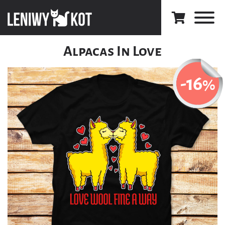
Alpacas In Love
-16
%