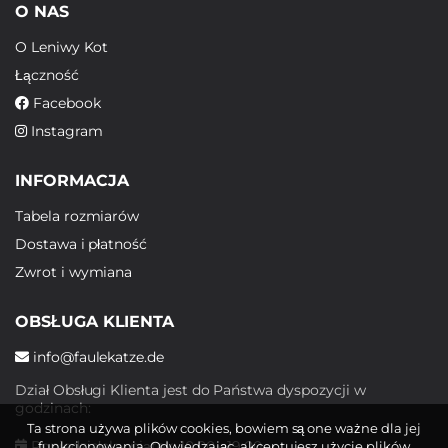
O NAS
O Leniwy Kot
Łączność
Facebook
Instagram
INFORMACJA
Tabela rozmiarów
Dostawa i płatność
Zwrot i wymiana
OBSŁUGA KLIENTA
info@faulekatze.de
Dział Obsługi Klienta jest do Państwa dyspozycji w
godzinach:
Ta strona używa plików cookies, bowiem są one ważne dla jej
Poniedziałek - piątek: 10:00 - 19:00
funkcjonowania. Odwiedzając, akceptujesz użycie plików