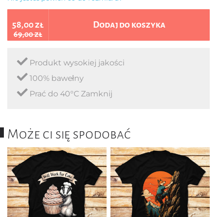
58,00 zł
Dodaj do koszyka
69,00 zł
Produkt wysokiej jakości
100% bawełny
Prać do 40°C Zamknij
Może ci się spodobać