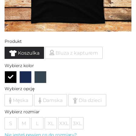
Produkt
Koszulka
Bluza z kapturem
Wybierz kolor
Wybierz opcję
Męska
Damska
Dla dzieci
Wybierz rozmiar
S
M
L
XL
XXL
3XL
Nie jesteś pewien co do rozmiaru?