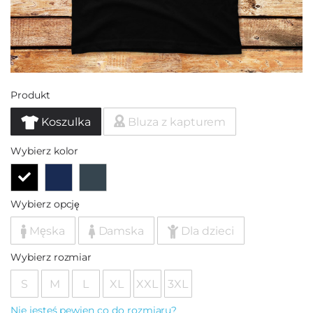
Produkt
Koszulka
Bluza z kapturem
Wybierz kolor
Wybierz opcję
Męska
Damska
Dla dzieci
Wybierz rozmiar
S
M
L
XL
XXL
3XL
Nie jesteś pewien co do rozmiaru?