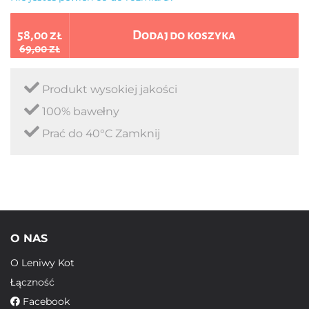
58,00 zł
Dodaj do koszyka
69,00 zł
Produkt wysokiej jakości
100% bawełny
Prać do 40°C Zamknij
O NAS
O Leniwy Kot
Łączność
Facebook