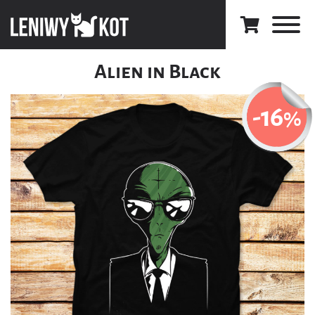
Alien in Black
-16
%