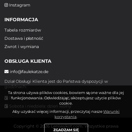
Instagram
INFORMACJA
Tabela rozmiarów
Dostawa i płatność
Zwrot i wymiana
OBSŁUGA KLIENTA
info@faulekatze.de
Dział Obsługi Klienta jest do Państwa dyspozycji w
godzinach:
Ta strona używa plików cookies, bowiem są one ważne dla jej
Poniedziałek - piątek: 10:00 - 19:00
funkcjonowania. Odwiedzając, akceptujesz użycie plików
cookie.
Sobota i niedziela: dzień wolny
Aby uzyskać więcej informacji, przeczytaj nasze
Warunki
korzystania
.
Copyright © 2026 Leniwykot.com. Wszystkie prawa
ZGADZAM SIĘ
zastrzeżone.