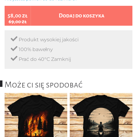
58,00 zł
Dodaj do koszyka
69,00 zł
Produkt wysokiej jakości
100% bawełny
Prać do 40°C Zamknij
Może ci się spodobać