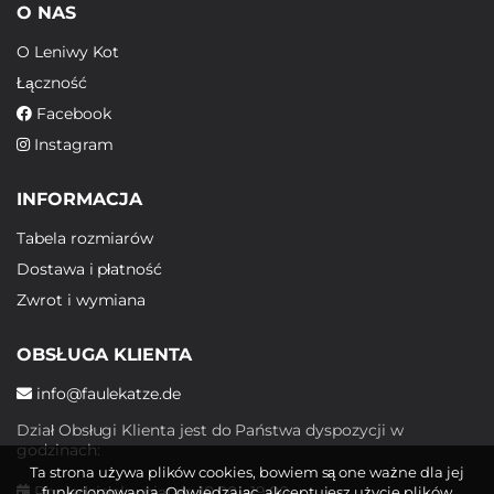
O NAS
O Leniwy Kot
Łączność
Facebook
Instagram
INFORMACJA
Tabela rozmiarów
Dostawa i płatność
Zwrot i wymiana
OBSŁUGA KLIENTA
info@faulekatze.de
Dział Obsługi Klienta jest do Państwa dyspozycji w
godzinach:
Ta strona używa plików cookies, bowiem są one ważne dla jej
Poniedziałek - piątek: 10:00 - 19:00
funkcjonowania. Odwiedzając, akceptujesz użycie plików