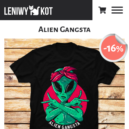
Alien Gangsta
-16
%