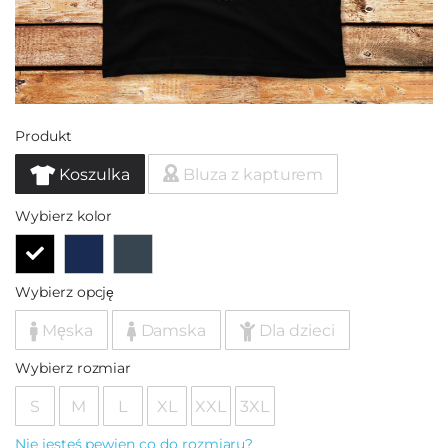
Produkt
Koszulka
Bluza z kapturem
Wybierz kolor
Wybierz opcję
Męska
Damska
Dla dzieci
Wybierz rozmiar
S
M
L
XL
XXL
3XL
Nie jesteś pewien co do rozmiaru?