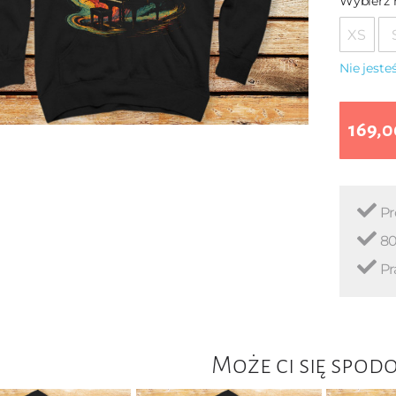
Wybierz 
XS
Nie jest
169,0
Pr
80
Pr
Może ci się spod