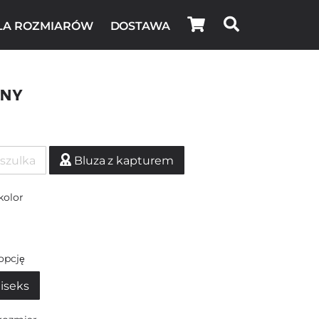
LA ROZMIARÓW
DOSTAWA
ony
szulka
Bluza z kapturem
kolor
opcję
iseks