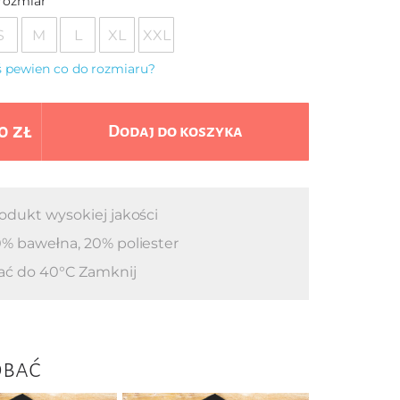
rozmiar
S
M
L
XL
XXL
eś pewien co do rozmiaru?
0 zł
Dodaj do koszyka
odukt wysokiej jakości
% bawełna, 20% poliester
ać do 40°C Zamknij
obać