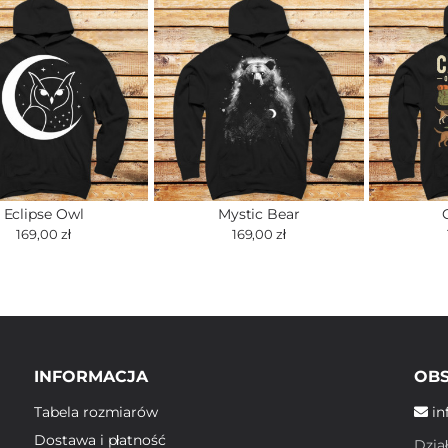
Eclipse Owl
Mystic Bear
169,00 zł
169,00 zł
INFORMACJA
OBS
Tabela rozmiarów
in
Dostawa i płatność
Dzia