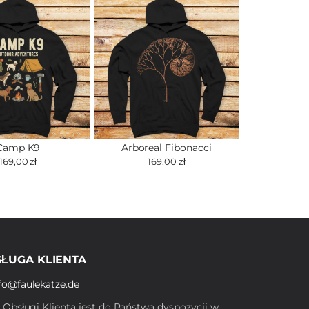
Camp K9
Arboreal Fibonacci
169,00 zł
169,00 zł
ŁUGA KLIENTA
fo@faulekatze.de
ł Obsługi Klienta jest do Państwa dyspozycji w