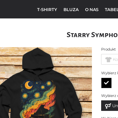
T-SHIRTY
BLUZA
O NAS
TABE
Starry Symph
Produkt
Ko
Wybierz 
Wybierz 
Un