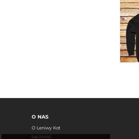
O NAS
O Leniwy Kot
Łączność