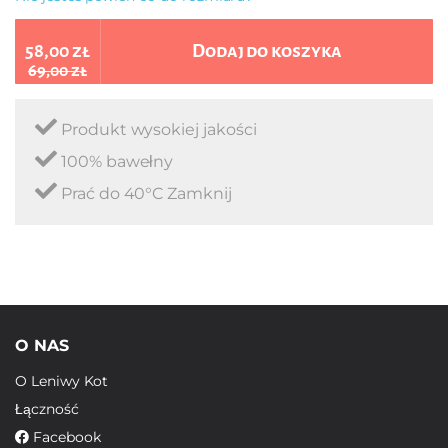
58,00 zł
Dodaj do koszyka
69,00 zł
Produkt wysokiej jakości
100% bawełny
Prać do 40°C Zamknij
O NAS
O Leniwy Kot
Łączność
Facebook