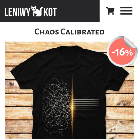
Chaos Calibrated
-16
%