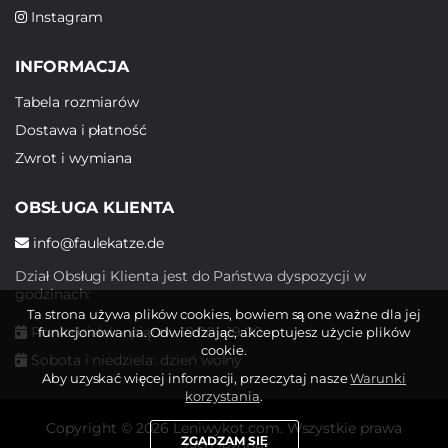
Instagram
INFORMACJA
Tabela rozmiarów
Dostawa i płatność
Zwrot i wymiana
OBSŁUGA KLIENTA
info@faulekatze.de
Dział Obsługi Klienta jest do Państwa dyspozycji w
godzinach:
Ta strona używa plików cookies, bowiem są one ważne dla jej
Poniedziałek - piątek: 10:00 - 19:00
funkcjonowania. Odwiedzając, akceptujesz użycie plików
cookie.
Sobota i niedziela: dzień wolny
Aby uzyskać więcej informacji, przeczytaj nasze
Warunki
korzystania
.
Copyright © 2026 Leniwykot.com. Wszystkie prawa
ZGADZAM SIĘ
zastrzeżone.