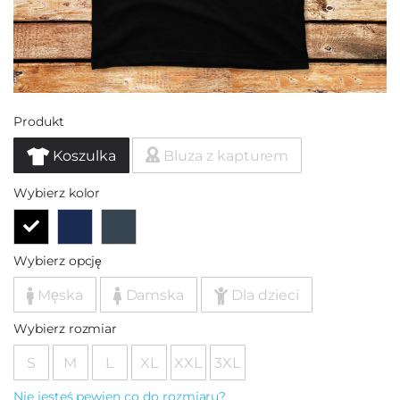
Produkt
Koszulka
Bluza z kapturem
Wybierz kolor
Wybierz opcję
Męska
Damska
Dla dzieci
Wybierz rozmiar
S
M
L
XL
XXL
3XL
Nie jesteś pewien co do rozmiaru?