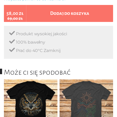
58,00 zł
Dodaj do koszyka
69,00 zł
Produkt wysokiej jakości
100% bawełny
Prać do 40°C Zamknij
Może ci się spodobać