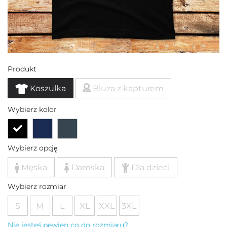
Produkt
Koszulka
Bluza z kapturem
Wybierz kolor
Wybierz opcję
Męska
Damska
Dla dzieci
Wybierz rozmiar
S
M
L
XL
XXL
3XL
Nie jesteś pewien co do rozmiaru?