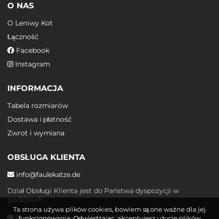
O NAS
O Leniwy Kot
Łączność
Facebook
Instagram
INFORMACJA
Tabela rozmiarów
Dostawa i płatność
Zwrot i wymiana
OBSŁUGA KLIENTA
info@faulekatze.de
Dział Obsługi Klienta jest do Państwa dyspozycji w
godzinach:
Ta strona używa plików cookies, bowiem są one ważne dla jej
Poniedziałek - piątek: 10:00 - 19:00
funkcjonowania. Odwiedzając, akceptujesz użycie plików