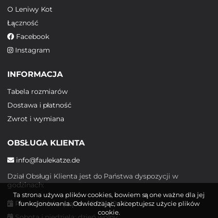
O Leniwy Kot
Łączność
Facebook
Instagram
INFORMACJA
Tabela rozmiarów
Dostawa i płatność
Zwrot i wymiana
OBSŁUGA KLIENTA
info@faulekatze.de
Dział Obsługi Klienta jest do Państwa dyspozycji w
godzinach:
Ta strona używa plików cookies, bowiem są one ważne dla jej
Poniedziałek - piątek: 10:00 - 19:00
funkcjonowania. Odwiedzając, akceptujesz użycie plików
cookie.
Sobota i niedziela: dzień wolny