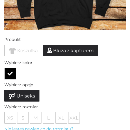
Produkt
Koszulka
Bluza z kapturem
Wybierz kolor
Wybierz opcję
Uniseks
Wybierz rozmiar
XS
S
M
L
XL
XXL
Nie jesteś pewien co do rozmiaru?