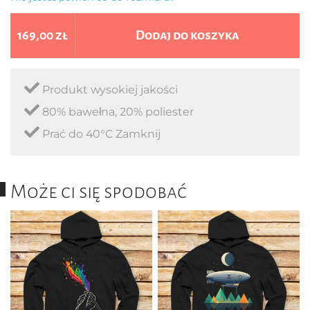
169,00 zł
Dodaj do koszyka
Produkt wysokiej jakości
80% bawełna, 20% poliester
Prać do 40°C Zamknij
Może ci się spodobać