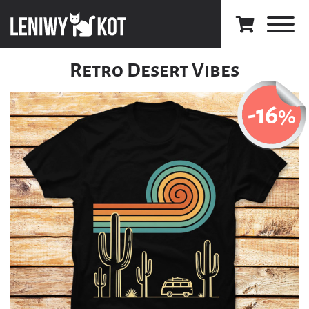
Retro Desert Vibes
-16
%