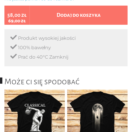
58,00 zł
Dodaj do koszyka
69,00 zł
Produkt wysokiej jakości
100% bawełny
Prać do 40°C Zamknij
Może ci się spodobać