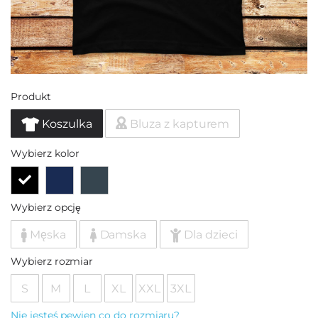
Produkt
Koszulka
Bluza z kapturem
Wybierz kolor
Wybierz opcję
Męska
Damska
Dla dzieci
Wybierz rozmiar
S
M
L
XL
XXL
3XL
Nie jesteś pewien co do rozmiaru?