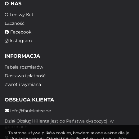
O NAS
O Leniwy Kot
Łączność
Facebook
Instagram
INFORMACJA
Tabela rozmiarów
Dostawa i płatność
Zwrot i wymiana
OBSŁUGA KLIENTA
info@faulekatze.de
Dział Obsługi Klienta jest do Państwa dyspozycji w
godzinach:
Ta strona używa plików cookies, bowiem są one ważne dla jej
Poniedziałek - piątek: 10:00 - 19:00
funkcjonowania. Odwiedzając, akceptujesz użycie plików