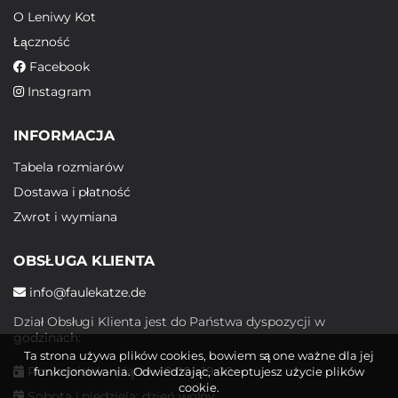
O Leniwy Kot
Łączność
Facebook
Instagram
INFORMACJA
Tabela rozmiarów
Dostawa i płatność
Zwrot i wymiana
OBSŁUGA KLIENTA
info@faulekatze.de
Dział Obsługi Klienta jest do Państwa dyspozycji w
godzinach:
Ta strona używa plików cookies, bowiem są one ważne dla jej
Poniedziałek - piątek: 10:00 - 19:00
funkcjonowania. Odwiedzając, akceptujesz użycie plików
cookie.
Sobota i niedziela: dzień wolny