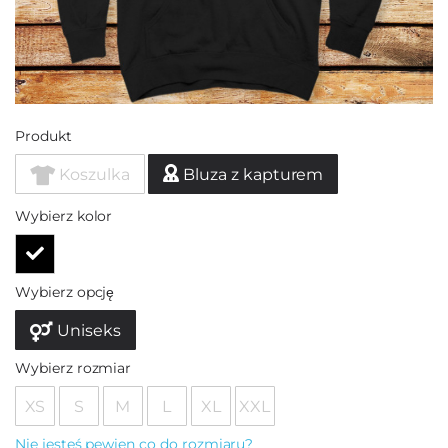
Produkt
Koszulka
Bluza z kapturem
Wybierz kolor
Wybierz opcję
Uniseks
Wybierz rozmiar
XS
S
M
L
XL
XXL
Nie jesteś pewien co do rozmiaru?