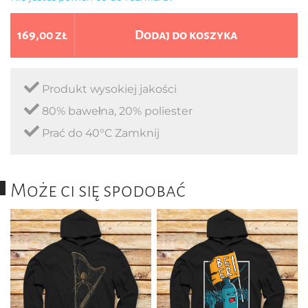
169,00 zł
Dodaj do koszyka
Produkt wysokiej jakości
80% bawełna, 20% poliester
Prać do 40°C Zamknij
Może ci się spodobać