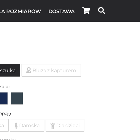
LA ROZMIARÓW
DOSTAWA
szulka
Bluza z kapturem
kolor
opcję
ka
Damska
Dla dzieci