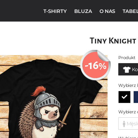
T-SHIRTY
BLUZA
O NAS
TABE
Tiny Knight
Produkt
-16
%
Ko
Wybierz 
Wybierz 
Męs