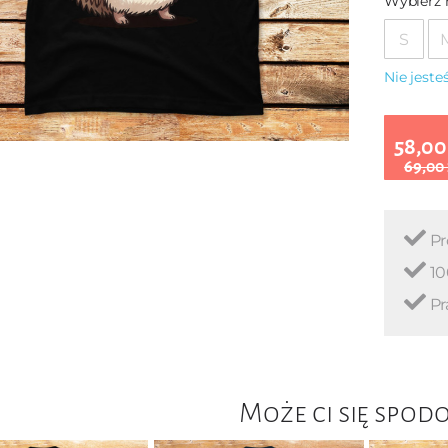
Wybierz 
S
Nie jest
58,00
69,00
Pr
10
Pr
Może ci się spod