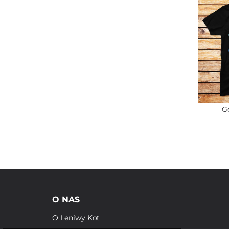
G
O NAS
O Leniwy Kot