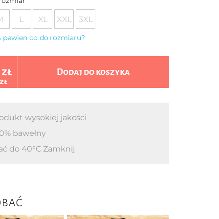
rozmiar
M
L
XL
XXL
3XL
eś pewien co do rozmiaru?
 zł
Dodaj do koszyka
 zł
odukt wysokiej jakości
0% bawełny
ać do 40°C Zamknij
obać