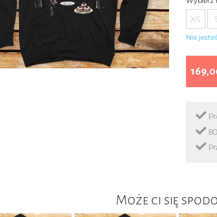
Wybierz 
XS
Nie jest
169,0
Pr
80
Pr
Może ci się spod