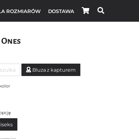
LA ROZMIARÓW
DOSTAWA
 Ones
szulka
Bluza z kapturem
kolor
opcję
iseks