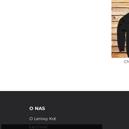
Ch
O NAS
O Leniwy Kot
Łączność