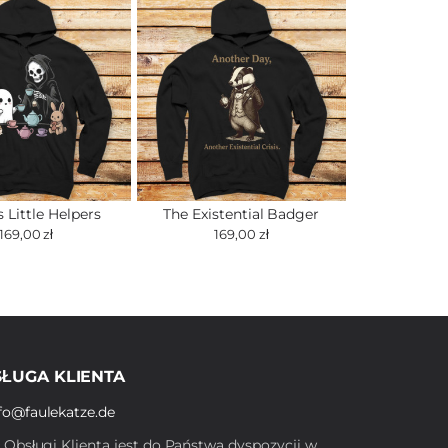
 Little Helpers
The Existential Badger
169,00 zł
169,00 zł
ŁUGA KLIENTA
fo@faulekatze.de
ł Obsługi Klienta jest do Państwa dyspozycji w