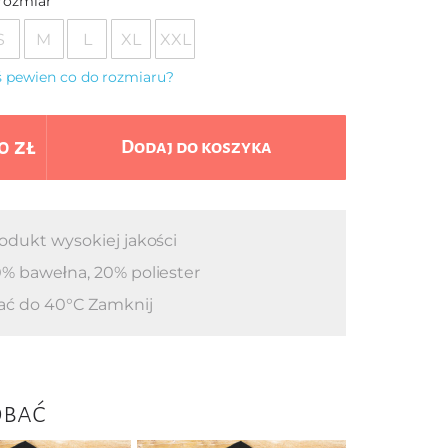
rozmiar
S
M
L
XL
XXL
eś pewien co do rozmiaru?
0 zł
Dodaj do koszyka
odukt wysokiej jakości
% bawełna, 20% poliester
ać do 40°C Zamknij
obać