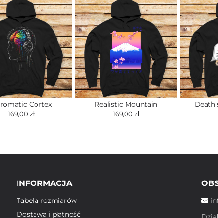
romatic Cortex
Realistic Mountain
Death's
169,00 zł
169,00 zł
INFORMACJA
OBS
Tabela rozmiarów
in
Dostawa i płatność
Dzia