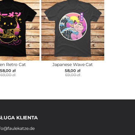
n Retro Cat
Japanese Wave Cat
58,00 zł
58,00 zł
69,00 zł
69,00 zł
ŁUGA KLIENTA
fo@faulekatze.de