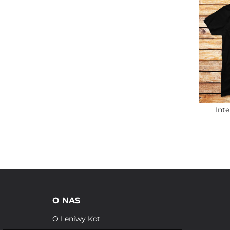
Inte
O NAS
O Leniwy Kot