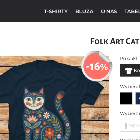
T-SHIRTY
BLUZA
O NAS
TABE
Folk Art Cat
Produkt
-16
%
Ko
Wybierz 
Wybierz 
Męs