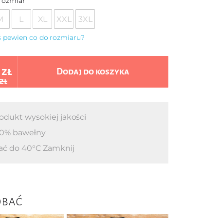
rozmiar
M
L
XL
XXL
3XL
eś pewien co do rozmiaru?
 zł
Dodaj do koszyka
 zł
odukt wysokiej jakości
0% bawełny
ać do 40°C Zamknij
obać