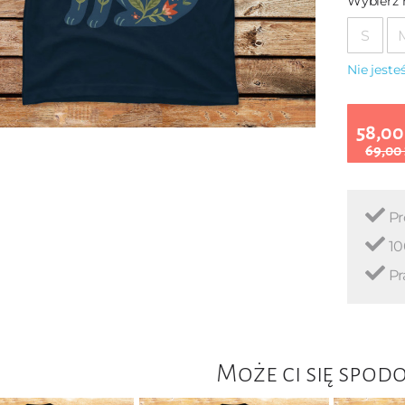
Wybierz 
S
Nie jest
58,00
69,00
Pr
10
Pr
Może ci się spod