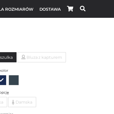
LA ROZMIARÓW
DOSTAWA
szulka
Bluza z kapturem
kolor
opcję
ka
Damska