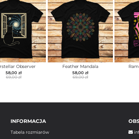
rstellar Observer
Feather Mandala
Rame
58,00 zł
58,00 zł
69,00 zł
69,00 zł
INFORMACJA
OBS
Tabela rozmiarów
in