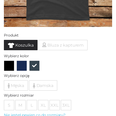
Produkt
Koszulka
Bluza z kapturem
Wybierz kolor
Wybierz opcję
Męska
Damska
Wybierz rozmiar
S
M
L
XL
XXL
3XL
Nie jesteś pewien co do rozmiaru?