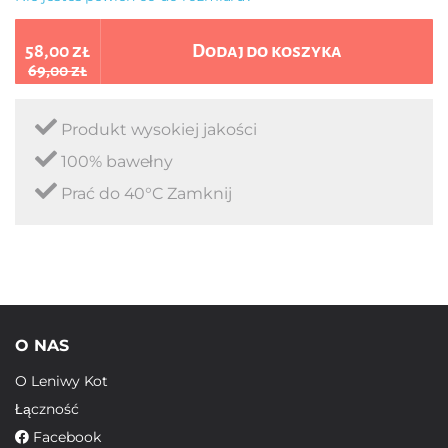
58,00 zł
Dodaj do koszyka
69,00 zł
Produkt wysokiej jakości
100% bawełny
Prać do 40°C Zamknij
O NAS
O Leniwy Kot
Łączność
Facebook