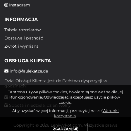
Instagram
INFORMACJA
Tabela rozmiarów
Dostawa i płatność
Zwrot i wymiana
OBSŁUGA KLIENTA
info@faulekatze.de
Dział Obsługi Klienta jest do Państwa dyspozycji w
godzinach:
Ta strona używa plików cookies, bowiem są one ważne dla jej
Poniedziałek - piątek: 10:00 - 19:00
funkcjonowania. Odwiedzając, akceptujesz użycie plików
cookie.
Sobota i niedziela: dzień wolny
Aby uzyskać więcej informacji, przeczytaj nasze
Warunki
korzystania
.
Copyright © 2026 Leniwykot.com. Wszystkie prawa
ZGADZAM SIĘ
zastrzeżone.