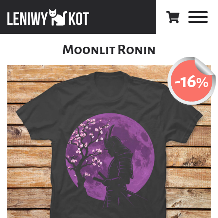
Moonlit Ronin
-16
%