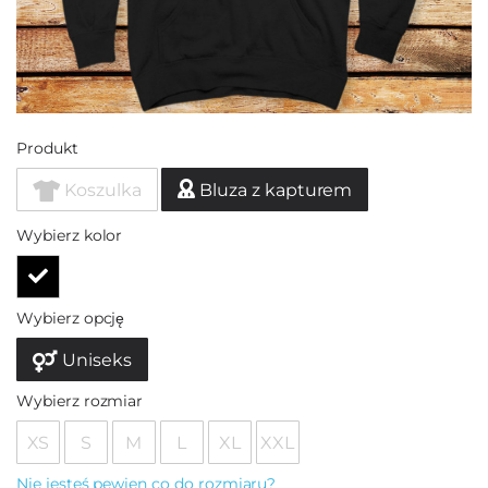
Produkt
Koszulka
Bluza z kapturem
Wybierz kolor
Wybierz opcję
Uniseks
Wybierz rozmiar
XS
S
M
L
XL
XXL
Nie jesteś pewien co do rozmiaru?