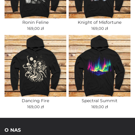
Ronin Feline
Knight of Misfortune
169,00 zł
169,00 zł
Dancing Fire
Spectral Summit
169,00 zł
169,00 zł
O NAS