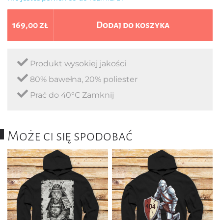
169,00 zł
Dodaj do koszyka
Produkt wysokiej jakości
80% bawełna, 20% poliester
Prać do 40°C Zamknij
Może ci się spodobać