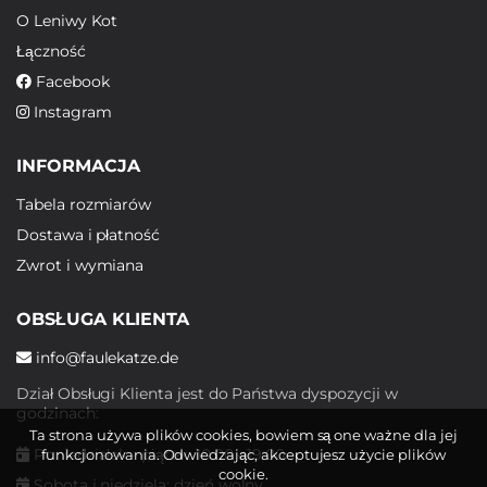
O Leniwy Kot
Łączność
Facebook
Instagram
INFORMACJA
Tabela rozmiarów
Dostawa i płatność
Zwrot i wymiana
OBSŁUGA KLIENTA
info@faulekatze.de
Dział Obsługi Klienta jest do Państwa dyspozycji w
godzinach:
Ta strona używa plików cookies, bowiem są one ważne dla jej
Poniedziałek - piątek: 10:00 - 19:00
funkcjonowania. Odwiedzając, akceptujesz użycie plików
cookie.
Sobota i niedziela: dzień wolny