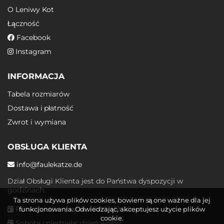
O Leniwy Kot
Łączność
Facebook
Instagram
INFORMACJA
Tabela rozmiarów
Dostawa i płatność
Zwrot i wymiana
OBSŁUGA KLIENTA
info@faulekatze.de
Dział Obsługi Klienta jest do Państwa dyspozycji w
godzinach:
Ta strona używa plików cookies, bowiem są one ważne dla jej
Poniedziałek - piątek: 10:00 - 19:00
funkcjonowania. Odwiedzając, akceptujesz użycie plików
cookie.
Sobota i niedziela: dzień wolny