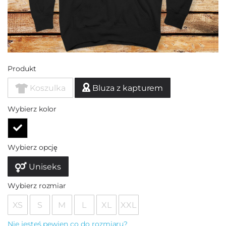
Produkt
Koszulka
Bluza z kapturem
Wybierz kolor
Wybierz opcję
Uniseks
Wybierz rozmiar
XS
S
M
L
XL
XXL
Nie jesteś pewien co do rozmiaru?