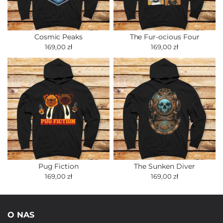
Cosmic Peaks
The Fur-ocious Four
169,00 zł
169,00 zł
Pug Fiction
The Sunken Diver
169,00 zł
169,00 zł
O NAS