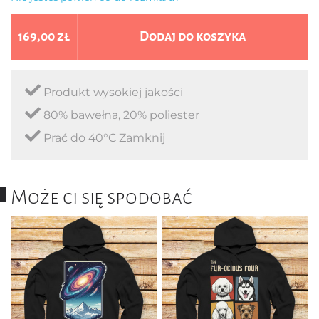
169,00 zł
Dodaj do koszyka
Produkt wysokiej jakości
80% bawełna, 20% poliester
Prać do 40°C Zamknij
Może ci się spodobać