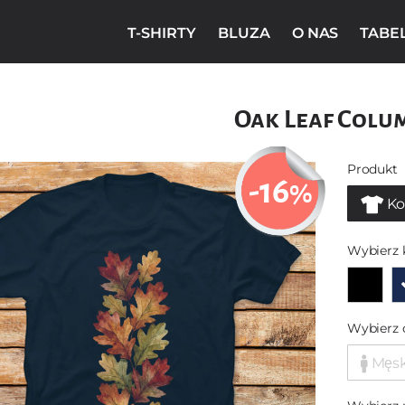
T-SHIRTY
BLUZA
O NAS
TABE
Oak Leaf Colu
Produkt
-16
%
Ko
Wybierz 
Wybierz 
Męs