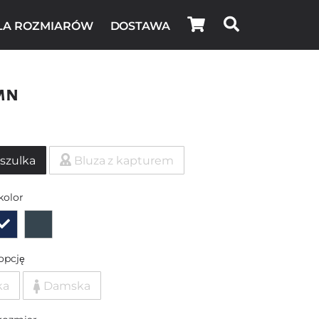
LA ROZMIARÓW
DOSTAWA
mn
szulka
Bluza z kapturem
kolor
opcję
ka
Damska