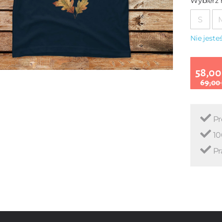
Wybierz 
S
Nie jest
58,00
69,00
Pr
10
Pr