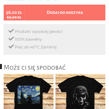
58,00 zł
Dodaj do koszyka
69,00 zł
Produkt wysokiej jakości
100% bawełny
Prać do 40°C Zamknij
Może ci się spodobać