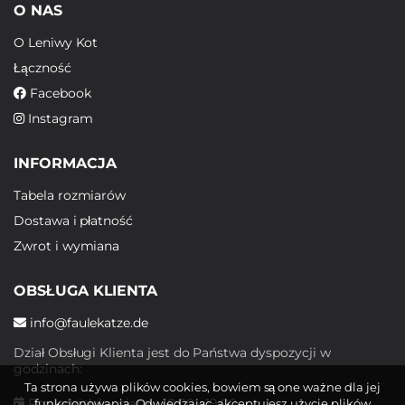
O NAS
O Leniwy Kot
Łączność
Facebook
Instagram
INFORMACJA
Tabela rozmiarów
Dostawa i płatność
Zwrot i wymiana
OBSŁUGA KLIENTA
info@faulekatze.de
Dział Obsługi Klienta jest do Państwa dyspozycji w
godzinach:
Ta strona używa plików cookies, bowiem są one ważne dla jej
Poniedziałek - piątek: 10:00 - 19:00
funkcjonowania. Odwiedzając, akceptujesz użycie plików