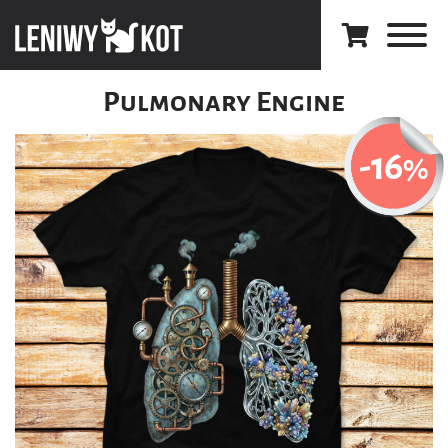
Pulmonary Engine
-16
%