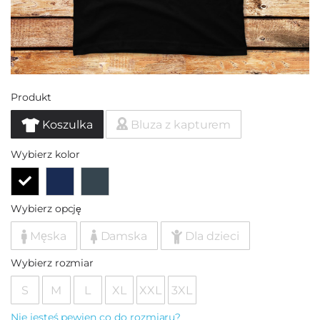
Produkt
Koszulka
Bluza z kapturem
Wybierz kolor
Wybierz opcję
Męska
Damska
Dla dzieci
Wybierz rozmiar
S
M
L
XL
XXL
3XL
Nie jesteś pewien co do rozmiaru?