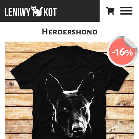
Herdershond
-16
%