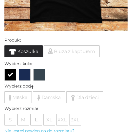
Produkt
Koszulka
Bluza z kapturem
Wybierz kolor
Wybierz opcję
Męska
Damska
Dla dzieci
Wybierz rozmiar
S
M
L
XL
XXL
3XL
Nie jesteś pewien co do rozmiaru?