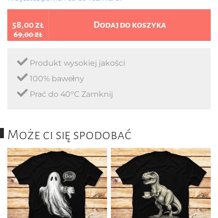
58,00 zł
Dodaj do koszyka
69,00 zł
Produkt wysokiej jakości
100% bawełny
Prać do 40°C Zamknij
Może ci się spodobać