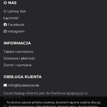
O NAS
O Leniwy Kot
Łączność
Facebook
Instagram
INFORMACJA
Tabela rozmiarów
Dostawa i płatność
Zwrot i wymiana
OBSŁUGA KLIENTA
info@faulekatze.de
Dział Obsługi Klienta jest do Państwa dyspozycji w
godzinach:
Ta strona używa plików cookies, bowiem są one ważne dla jej
Poniedziałek - piątek: 10:00 - 19:00
funkcjonowania. Odwiedzając, akceptujesz użycie plików